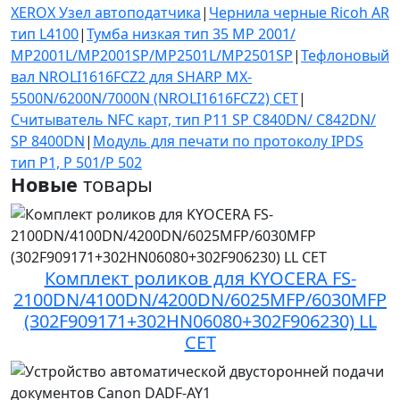
XEROX Узел автоподатчика
|
Чернила черные Ricoh AR
тип L4100
|
Тумба низкая тип 35 MP 2001/
MP2001L/MP2001SP/MP2501L/MP2501SP
|
Тефлоновый
вал NROLI1616FCZ2 для SHARP MX-
5500N/6200N/7000N (NROLI1616FCZ2) CET
|
Считыватель NFC карт, тип P11 SP С840DN/ C842DN/
SP 8400DN
|
Модуль для печати по протоколу IPDS
тип Р1, P 501/P 502
Новые
товары
Комплект роликов для KYOCERA FS-
2100DN/4100DN/4200DN/6025MFP/6030MFP
(302F909171+302HN06080+302F906230) LL
CET