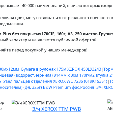
ревышает 40 000 наименований, в число которых входя
ключая цвет, могут отличаться от реального внешнего 
ведомления.
 Plus без покрытия170CIE, 160г, A3, 250 листов.Грузит
чный характер и не является публичной офертой.
няйте перед покупкой у наших менеджеров!
x30мx12мм
|
Бумага в рулонах 175м XEROX 450L93243
|
Торм
евая (водораст.чернила) 914мм х 30м 170г/м2 втулка 2
5
|
Узел пальцев отделения XEROX WC 7235 (019K15351)
|
Т
 носителем) (фл. 325г) B&W Premium фас.Россия
|
З/ч XER
З/ч XEROX TTM PWB