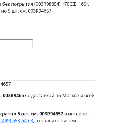
 без покрытия (003R98854) 170CIE, 160г,
тно 5 шт. см. 003R94657.
94657
. 003R94657
с доставкой по Москве и всей
кратно 5 шт. см. 003R94657
в интернет-
 (499) 653-64-63
, отправить письмо