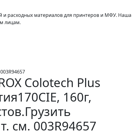
й и расходных материалов для принтеров и МФУ. Наша
м лицам.
 003R94657
ROX Colotech Plus
ия170CIE, 160г,
стов.Грузить
т. см. 003R94657