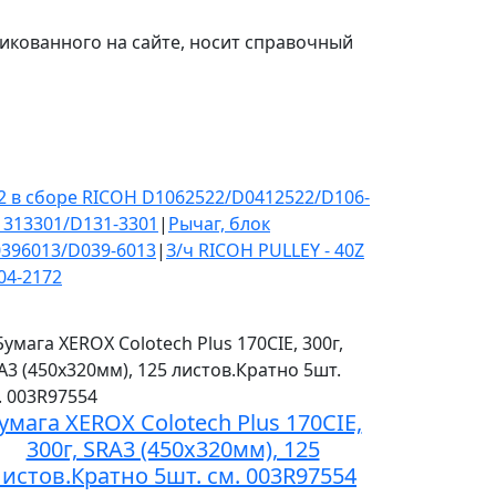
икованного на сайте, носит справочный
2 в сборе RICOH D1062522/D0412522/D106-
1313301/D131-3301
|
Рычаг, блок
0396013/D039-6013
|
З/ч RICOH PULLEY - 40Z
04-2172
умага XEROX Colotech Plus 170CIE,
300г, SRA3 (450x320мм), 125
листов.Кратно 5шт. см. 003R97554