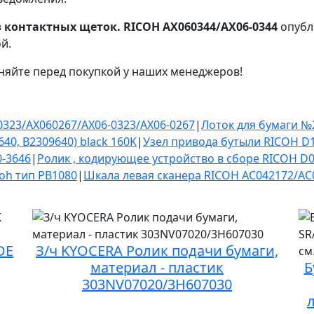
 контактных щеток. RICOH AX060344/AX06-0344
опубл
й.
няйте перед покупкой у наших менеджеров!
323/AX060267/AX06-0323/AX06-0267
|
Лоток для бумаги №
40, B2309640) black 160K
|
Узел привода бутыли RICOH D
0-3646
|
Ролик , кодирующее устройство в сборе RICOH D
coh тип PB1080
|
Шкала левая сканера RICOH AC042172/AC
DE
З/ч KYOCERA Ролик подачи бумаги,
материал - пластик
Б
303NV07020/3H607030