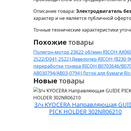
Описание товара:
Электродвигатель без
характер и не является публичной оферто
Точные технические характеристики уточ
Похожие
товары
Полигон-мотор 23622 об/мин RICOH AX060
2522/D041-2522
|
Девелопер RICOH (B230-96
переработки тонера RICOH B0703646/B07
AB030794/AB03-0794
|
Лоток для бумаги Ri
Новые
товары
З/ч KYOCERA Направляющая GUI
PICK HOLDER 302NR06210