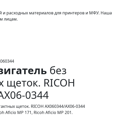
й и расходных материалов для принтеров и МФУ. Наша
м лицам.
X060344
вигатель
без
х щеток. RICOH
AX06-0344
тактных щеток. RICOH AX060344/AX06-0344
oh Aficio MP 171, Ricoh Aficio MP 201.