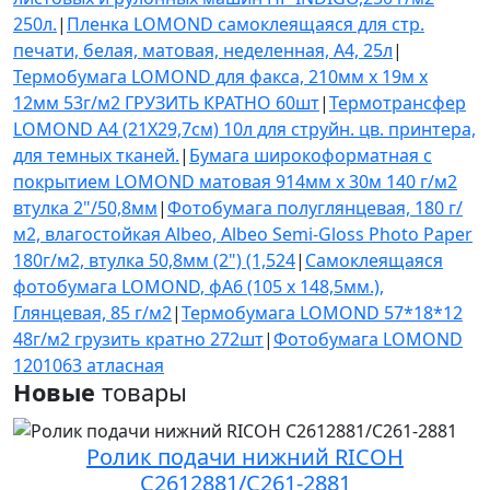
250л.
|
Пленка LOMOND cамоклеящаяся для стр.
печати, белая, матовая, неделенная, А4, 25л
|
Термобумага LOMOND для факса, 210мм х 19м х
12мм 53г/м2 ГРУЗИТЬ КРАТНО 60шт
|
Термотрансфер
LOMOND A4 (21X29,7см) 10л для струйн. цв. принтера,
для темных тканей.
|
Бумага широкоформатная с
покрытием LOMOND матовая 914мм х 30м 140 г/м2
втулка 2"/50,8мм
|
Фотобумага полуглянцевая, 180 г/
м2, влагостойкая Albeo, Albeo Semi-Gloss Photo Paper
180г/м2, втулка 50,8мм (2") (1,524
|
Самоклеящаяся
фотобумага LOMOND, фА6 (105 х 148,5мм.),
Глянцевая, 85 г/м2
|
Термобумага LOMOND 57*18*12
48г/м2 грузить кратно 272шт
|
Фотобумага LOMOND
1201063 атласная
Новые
товары
Ролик подачи нижний RICOH
C2612881/C261-2881