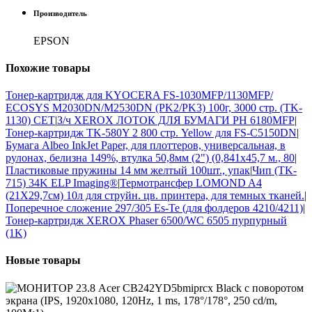
Производитель
EPSON
Похожие
товары
Тонер-картридж для KYOCERA FS-1030MFP/1130MFP/
ECOSYS M2030DN/M2530DN (PK2/PK3) 100г, 3000 стр. (TK-
1130) CET
|
З/ч XEROX ЛОТОК ДЛЯ БУМАГИ PH 6180MFP
|
Тонер-картридж TK-580Y 2 800 стр. Yellow для FS-C5150DN
|
Бумага Albeo InkJet Paper, для плоттеров, универсальная, в
рулонах, белизна 149%, втулка 50,8мм (2") (0,841х45,7 м., 80
|
Пластиковые пружины 14 мм желтый 100шт., упак
|
Чип (TK-
715) 34K ELP Imaging®
|
Термотрансфер LOMOND A4
(21X29,7см) 10л для струйн. цв. принтера, для темных тканей.
|
Поперечное сложение 297/305 Es-Te (для фолдеров 4210/4211)
|
Тонер-картридж XEROX Phaser 6500/WC 6505 пурпурный
(1K)
Новые
товары