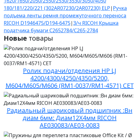
1620/1650/2050/2550/2530/3530/3050/4050
180/181/220/221 (302AR07230/2AR07230) ELP
|
Ручка
подъема ленты ремня промежуточного переноса
RICOH D1946475/D194-6475
|
З/ч RICOH Крышка
податчика бумаги C2652784/C265-2784
Новые
товары
Ролик подачи/отделения HP LJ
4200/4300/4250/4350/5200,
M604/M605/M606 (RM1-0037/RM1-4571) CET
Радиальный шариковый подшипник :Вн
диам 6мм: Диам12X4мм RICOH
AE030083/AE03-0083