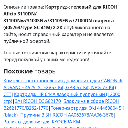
Описание товара:
Картридж гелевый для RICOH
Aficio 3110DN/
3110DNw/3100SNw/3110SFNw/7100DN magenta
(405763/type GC 41M) 2.2К
опубликованного на
сайте, носит справочный характер и не является
публичной офертой.
Точные технические характеристики уточняйте
перед покупкой у наших менеджеров!
Похожие
товары
Комплект восстановления драм-юнита для CANON iR
ADVANCE 4525i (C-EXV53-Kit, GPR-57-Kit, NPG-73-Kit)
CET
|
Картридж HP 644A лазерный пурпурный (12000
стр)
|
З/ч RICOH D3G82170
|
Блок линз в сборе RICOH
B2621770/B262-1770
|
Тонер-картридж Oki 44469804 5K
(black)
|
Пружина 3.5Н RICOH AA063678/AA06-3678
|
Ролик отделения для KYOCERA KM-