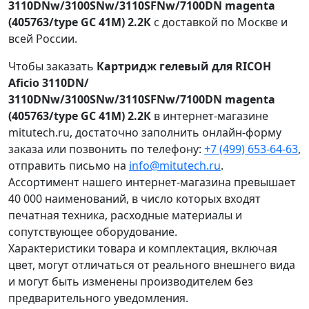
3110DNw/3100SNw/3110SFNw/7100DN magenta
(405763/type GC 41M) 2.2К
с доставкой по Москве и
всей России.
Чтобы заказать
Картридж гелевый для RICOH
Aficio 3110DN/
3110DNw/3100SNw/3110SFNw/7100DN magenta
(405763/type GC 41M) 2.2К
в интернет-магазине
mitutech.ru, достаточно заполнить онлайн-форму
заказа или позвонить по телефону:
+7 (499) 653-64-63
,
отправить письмо на
info@mitutech.ru
.
Ассортимент нашего интернет-магазина превышает
40 000 наименований, в число которых входят
печатная техника, расходные материалы и
сопутствующее оборудование.
Характеристики товара и комплектация, включая
цвет, могут отличаться от реального внешнего вида
и могут быть изменены производителем без
предварительного уведомления.