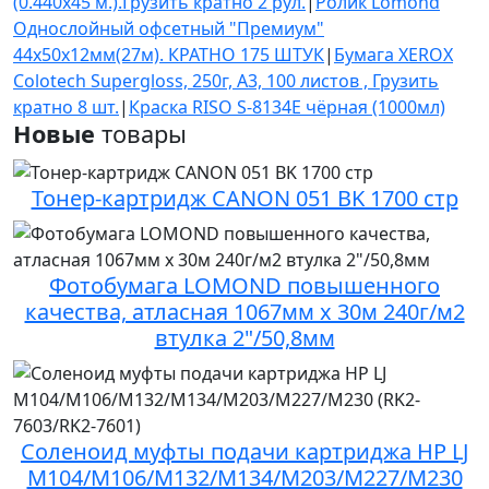
(0.440х45 м.).Грузить кратно 2 рул.
|
Ролик Lomond
Однослойный офсетный "Премиум"
44х50х12мм(27м). КРАТНО 175 ШТУК
|
Бумага XEROX
Colotech Supergloss, 250г, A3, 100 листов , Грузить
кратно 8 шт.
|
Краска RISO S-8134E чёрная (1000мл)
Новые
товары
Тонер-картридж CANON 051 BK 1700 стр
Фотобумага LOMOND повышенного
качества, атласная 1067мм х 30м 240г/м2
втулка 2"/50,8мм
Соленоид муфты подачи картриджа HP LJ
M104/M106/M132/M134/M203/M227/M230