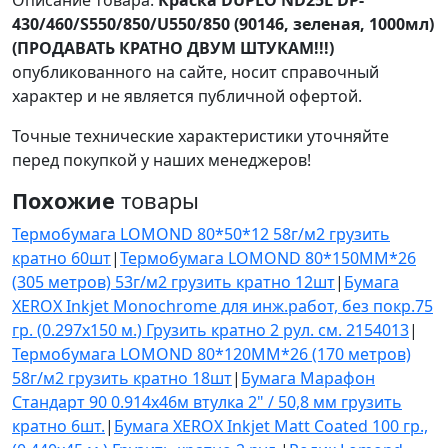
Описание товара:
Кpаска DUPLO ND25L DP-
430/460/S550/850/U550/850 (90146, зеленая, 1000мл)
(ПРОДАВАТЬ КРАТНО ДВУМ ШТУКАМ!!!)
опубликованного на сайте, носит справочный
характер и не является публичной офертой.
Точные технические характеристики уточняйте
перед покупкой у наших менеджеров!
Похожие
товары
Термобумага LOMOND 80*50*12 58г/м2 грузить
кратно 60шт
|
Термобумага LOMOND 80*150ММ*26
(305 метров) 53г/м2 грузить кратно 12шт
|
Бумага
XEROX Inkjet Monochrome для инж.работ, без покр.75
гр. (0.297x150 м.) Грузить кратно 2 рул. см. 2154013
|
Термобумага LOMOND 80*120ММ*26 (170 метров)
58г/м2 грузить кратно 18шт
|
Бумага Марафон
Стандарт 90 0.914х46м втулка 2" / 50,8 мм грузить
кратно 6шт.
|
Бумага XEROX Inkjet Matt Coated 100 гр.,