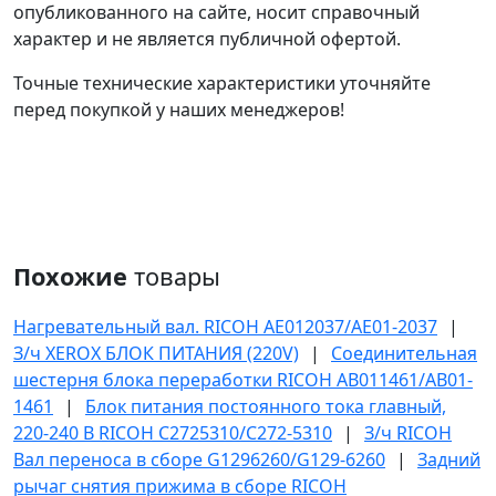
опубликованного на сайте, носит справочный
характер и не является публичной офертой.
Точные технические характеристики уточняйте
перед покупкой у наших менеджеров!
Похожие
товары
Нагревательный вал. RICOH AE012037/AE01-2037
|
З/ч XEROX БЛОК ПИТАНИЯ (220V)
|
Соединительная
шестерня блока переработки RICOH AB011461/AB01-
1461
|
Блок питания постоянного тока главный,
220-240 В RICOH C2725310/C272-5310
|
З/ч RICOH
Вал переноса в сборе G1296260/G129-6260
|
Задний
рычаг снятия прижима в сборе RICOH