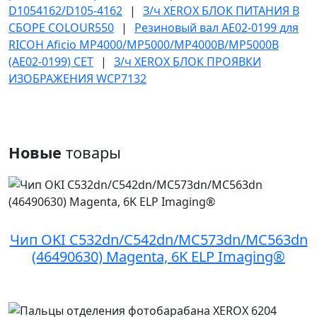
D1054162/D105-4162
|
З/ч XEROX БЛОК ПИТАНИЯ В
СБОРЕ COLOUR550
|
Резиновый вал AE02-0199 для
RICOH Aficio MP4000/MP5000/MP4000B/MP5000B
(AE02-0199) CET
|
З/ч XEROX БЛОК ПРОЯВКИ
ИЗОБРАЖЕНИЯ WCP7132
Новые
товары
Чип OKI C532dn/C542dn/MC573dn/MC563dn
(46490630) Magenta, 6K ELP Imaging®