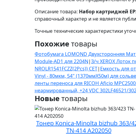
Описание товара:
Набор картриджей EPS
справочный характер и не является публ
Точные технические характеристики уточ
Похожие
товары
Фотобумага LOMOND Двухсторонняя Матова
Module-AD1 для 2204N
|
З/ч XEROX Лоток п
NROLR1541FCZZ(2Pcs)) CET
|
Емкость для о
Vinyl - 80мкм, 54" (1370ммX50м) для соль
ленты переноса для RICOH Aficio MPC250
неармированный, +24 VDC 302LF46521/30
Новые
товары
Тонер Konica-Minolta bizhub 363/4
TN-414 A202050