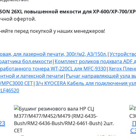
ON 26XL повышенной емкости для XP-600/XP-700/XP
ичной офертой.
няйте перед покупкой у наших менеджеров!
я, для лазерной печати, 300г/м2, A3/150л.
|
Устройство
одатчика бол.емкости
|
Комплект роликов подхвата ADF 
тработанного тонера WT-220CL для MFC-9330
|
Xerox Плен
вентной и латексной печати
|
Рычаг направляющей узла в
0/MPC3000 CET
|
З/ч KYOCERA Кабель для подключения узл
2LF46520
23
П
C