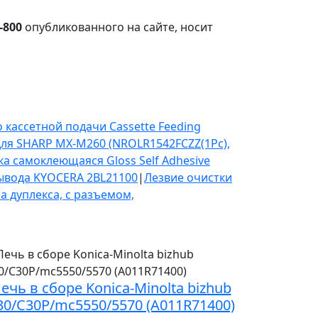
-800
опубликованного на сайте, носит
 кассетной подачи Cassette Feeding
для SHARP MX-M260 (NROLR1542FCZZ(1Pc),
ка самоклеющаяся Gloss Self Adhesive
ывода KYOCERA 2BL21100
|
Лезвие очистки
а дуплекса, с разъемом,
ечь в сборе Konica-Minolta bizhub
30/C30P/mc5550/5570 (A011R71400)