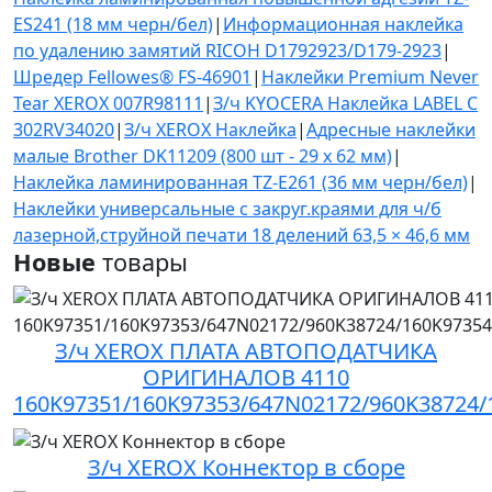
ES241 (18 мм черн/бел)
|
Информационная наклейка
по удалению замятий RICOH D1792923/D179-2923
|
Шредер Fellowes® FS-46901
|
Наклейки Premium Never
Tear XEROX 007R98111
|
З/ч KYOCERA Наклейка LABEL C
302RV34020
|
З/ч XEROX Наклейка
|
Адресные наклейки
малые Brother DK11209 (800 шт - 29 x 62 мм)
|
Наклейка ламинированная TZ-E261 (36 мм черн/бел)
|
Наклейки универсальные с закруг.краями для ч/б
лазерной,струйной печати 18 делений 63,5 × 46,6 мм
Новые
товары
З/ч XEROX ПЛАТА АВТОПОДАТЧИКА
ОРИГИНАЛОВ 4110
160K97351/160K97353/647N02172/960K38724/
З/ч XEROX Коннектор в сборе