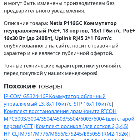
и могут быть изменены производителем без
предварительного уведомления.
Описание товара:
Netis P116GC Коммутатор
неуправляемый PoE+, 18 портов, 18x1 Гбит/с, PoE+
16х30 Вт (до 240Вт), Uplink RJ45 2*1 Гбит/с
опубликованного на сайте, носит справочный
характер и не является публичной офертой.
Точные технические характеристики уточняйте
перед покупкой у наших менеджеров!
Похожие
товары
IP-COM G5324-16F Коммутатор облачный
управляемый L3, 8x1 Гбит/с, SFP 16x1 Гбит/с
|
Комплект восстановления драм-юнита RICOH
MPC3003/3004/3504/4503/5504/6003/6004 (для старой
версии) CET
|
Комплект роликов (для лотков 2,3,4,5)
HP CLJ M751/M776/M856/E75245/E85055 (RM2-1526)
|