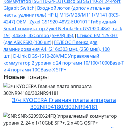
Коммутатор [SG110-24-EU] Cisco SB SG110-24 24-Port
Gigabit Switch
|
Входной лоток (дополнительная
часть, удлинитель) HP LJ M15/M28/M111/M141 (RC5-
4247) OEM
|
Zyxel GS1920-48V2-EU0101F Гибридный
Smart коммутатор Zyxel NebulaFlex GS1920-48v2, rack
19", 44xGE, 4xCombo (SFP/RJ-45),
|
Стикер EM 125kHz
(для ASK FSK) (100 шт)
|
ГЕЛЕОС Пленка для
ламинирования А4, (216х303 мм), (250 мик), 100
шт.
|
D-Link DGS-1510-28X/ME Управляемый
коммутатор 2 уровня с 24 портами 10/100/1000Base-Т
и 4 портами 10GBase-X SFP+
Новые
товары
З/ч KYOCERA Главная плата аппарата
302NR94180/302NR94181