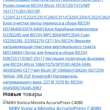
Ролик подачи RICOH Aficio 1013/120/1515/MP
161/171/201/301/SP
C220/C221/C222/C231/C240/C311/C320/C250//C252/C262
Блок очистки ленты переноса в сборе RICOH
D0746400/D074-6400
|
Блок барабана/девелопера
D2392285 для RICOH MPC3004/MPC3504 Cyan
(D2392285, D2392275) CET
|
З/ч RICOH Верхняя
направляющая пластина вертикального тракта
M0134664
|
Лоток для бумаги в сборе RICOH
D0672511/D067-2511
|
Чистящее полотенце фьюзера
для RICOH Aficio 1060/1075/SP9100 (AE04-5046,
AE045046) CET
|
Чип Ricoh SP C840dn/C842dn (821259)
Yellow, 34K ELP Imaging®
|
Нагреватель
нагревающего вала, 227 В, 1070 Вт RICOH
AX450067/AX45-0067
Новые
товары
МФУ Konica-Minolta AccurioPress C4080