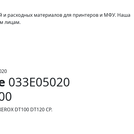
й и расходных материалов для принтеров и МФУ. Наша
м лицам.
020
е
033E05020
00
XEROX DT100 DT120 CP.