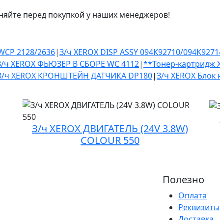
няйте перед покупкой у наших менеджеров!
WCP 2128/2636
|
З/ч XEROX DISP ASSY 094K92710/094K927
З/ч XEROX ФЬЮЗЕР В СБОРЕ WC 4112
|
**Тонер-картридж X
З/ч XEROX КРОНШТЕЙН ДАТЧИКА DP180
|
З/ч XEROX Блок
З/ч XEROX ДВИГАТЕЛЬ (24V 3.8W)
COLOUR 550
Полезно
Оплата
Реквизиты
Доставка