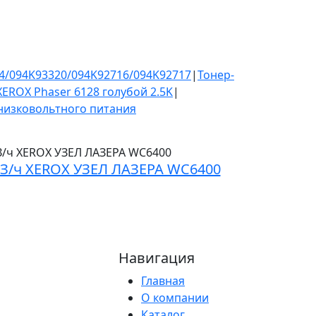
14/094K93320/094K92716/094K92717
|
Тонер-
EROX Phaser 6128 голубой 2.5K
|
 низковольтного питания
З/ч XEROX УЗЕЛ ЛАЗЕРА WC6400
Навигация
Главная
О компании
Каталог