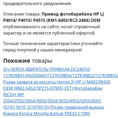
предварительного уведомления.
Описание товара:
Привод фотобарабана HP LJ
P4014/ P4015/ P4515 (RM1-8493/RC2-2484) OEM
опубликованного на сайте, носит справочный
характер и не является публичной офертой.
Точные технические характеристики уточняйте
перед покупкой у наших менеджеров!
Похожие
товары
З/ч XEROX ДВИГАТЕЛЬ ПРИВОДА DC240/50
127K39851/642S00667/127K39854/127K39852/127K39853
Ролик захвата из кассеты (лоток 2) HP LJ M402/M426
OEM (RM2-5452/3PZ15-67965) CET
|
Фотобарабан
RICOH MP
2554/2555/3054/3055/3554/3555/4055/5055/6055
(D197-9510, D1979510)
|
Ролик приводной выхода
бумаги Konica Minolta bizhub PRESS C1085