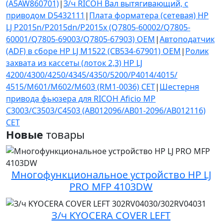
(A5AW860701)
|
З/ч RICOH Вал вытягивающий, с
приводом D5432111
|
Плата форматера (сетевая) HP
LJ P2015n/P2015dn/P2015x (Q7805-60002/Q7805-
60001/Q7805-69003/Q7805-67903) OEM
|
Автоподатчик
(ADF) в сборе HP LJ M1522 (CB534-67901) OEM
|
Ролик
захвата из кассеты (лоток 2,3) HP LJ
4200/4300/4250/4345/4350/5200/P4014/4015/
4515/M601/M602/M603 (RM1-0036) CET
|
Шестерня
привода фьюзера для RICOH Aficio MP
C3003/C3503/C4503 (AB012096/AB01-2096/AB012116)
CET
Новые
товары
Многофункциональное устройство HP LJ
PRO MFP 4103DW
З/ч KYOCERA COVER LEFT