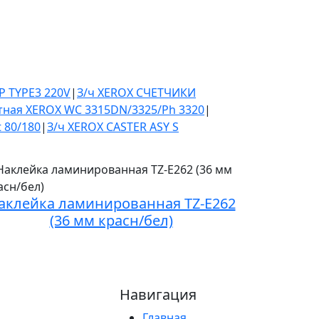
P TYPE3 220V
|
З/ч XEROX СЧЕТЧИКИ
тная XEROX WC 3315DN/3325/Ph 3320
|
 80/180
|
З/ч XEROX CASTER ASY S
аклейка ламинированная TZ-E262
(36 мм красн/бел)
Навигация
Главная