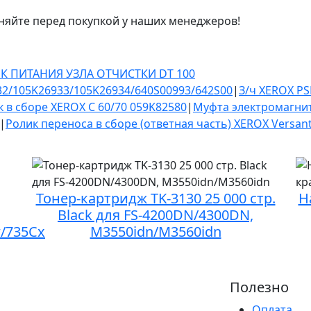
няйте перед покупкой у наших менеджеров!
ОК ПИТАНИЯ УЗЛА ОТЧИСТКИ DT 100
32/105K26933/105K26934/640S00993/642S00
|
З/ч XEROX PS
к в сборе XEROX C 60/70 059K82580
|
Муфта электромагни
|
Ролик переноса в сборе (ответная часть) XEROX Versant
Тонер-картридж TK-3130 25 000 стр.
Н
Black для FS-4200DN/4300DN,
/735Cx
M3550idn/M3560idn
Полезно
Оплата