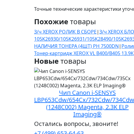
Точные технические характеристики уточ
Похожие
товары
З/ч XEROX РОЛИК В СБОРЕ
|
З/ч XEROX БЛ
105K26930/105K26931/105K28490/105K269
НАЛИЧИЯ ТОНЕРА (4ШТ) PH 7500DN
|
Роли
Тонер-картридж XEROX VL B400/B405 13.9K
Новые
товары
Чип Canon i-SENSYS
LBP653Cdw/654Cx/732Cdw/734Cdw
(1248C002) Magenta, 2.3K ELP
Imaging®
Остались вопросы, звоните!
+7 (499) 653-64-63