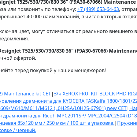
nJet T525/530/730/830 36" (F9A30-67066) Maintenance 
за или позвонить по телефону:
+7 (499) 653-64-63
, отпр
ревышает 40 000 наименований, в число которых входя
ключая цвет, могут отличаться от реального внешнего 
ведомления.
ignJet T525/530/730/830 36" (F9A30-67066) Maintenanc
ичной офертой.
няйте перед покупкой у наших менеджеров!
) Maintenance kit CET
|
З/ч XEROX FRU: KIT BLOCK PHD RIGH
овления драм-юнита для KYOCERA TASKalfa 1800/1801/22
609/M610/M611/M612 (L0H25A/L0H25-67901) new CET
|
На
драм-юнита для Ricoh MPC2011SP/ MPC2004/C2504 (D188-2
нцевая 85х120 мм / 250 мкм / 100 шт в упаковке.
|
Пружины
аковке / черный.