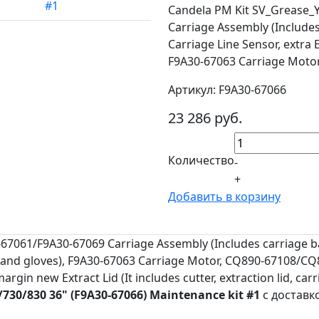
Candela PM Kit SV_Grease_Y
Carriage Assembly (Includes
Carriage Line Sensor, extra E
F9A30-67063 Carriage Moto
Артикул: F9A30-67066
23 286 руб.
Количество
-
+
Добавить в корзину
67061/F9A30-67069 Carriage Assembly (Includes carriage ba
lier, and gloves), F9A30-67063 Carriage Motor, CQ890-67108
in new Extract Lid (It includes cutter, extraction lid, car
30/830 36" (F9A30-67066) Maintenance kit #1
с доставк