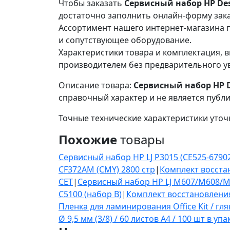
Чтобы заказать
Сервисный набор HP Desig
достаточно заполнить онлайн-форму зака
Ассортимент нашего интернет-магазина п
и сопутствующее оборудование.
Характеристики товара и комплектация, в
производителем без предварительного у
Описание товара:
Сервисный набор HP Des
справочный характер и не является публ
Точные технические характеристики уточ
Похожие
товары
Сервисный набор HP LJ P3015 (CE525-67902
CF372AM (CMY) 2800 стр
|
Комплект восстан
CET
|
Сервисный набор HP LJ M607/M608/M
C5100 (набор B)
|
Комплект восстановления 
Пленка для ламинирования Office Kit / гля
Ø 9,5 мм (3/8) / 60 листов A4 / 100 шт в уп