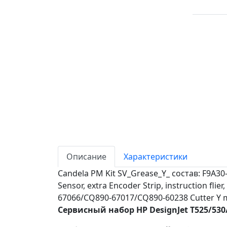
Описание
Характеристики
Candela PM Kit SV_Grease_Y_ состав: F9A30-
Sensor, extra Encoder Strip, instruction f
67066/CQ890-67017/CQ890-60238 Cutter Y marg
Сервисный набор HP DesignJet T525/530/7