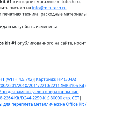
kit #1
в интернет-магазине mitutech.ru,
авить письмо на
info@mitutech.ru
.
т печатная техника, расходные материалы
вида и могут быть изменены
e kit #1
опубликованного на сайте, носит
T (WITH 4,5,7X2)
|
Картридж HP (304A)
00/2201/2010/2011/2210/2211 (MK4105-Kit)
бор для замены узлов оператором тип
264-Kit/D244-2250-Kit) 80000 стр. CET
|
 для переплета металлические Office Kit /