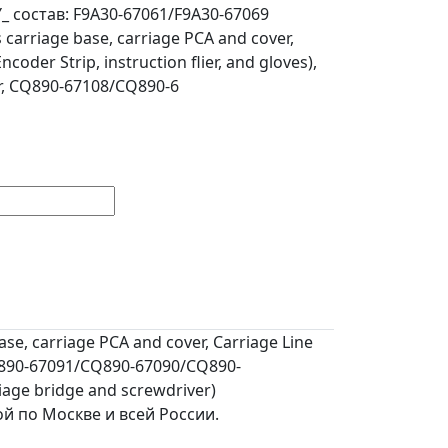
_ состав: F9A30-67061/F9A30-67069
 carriage base, carriage PCA and cover,
ncoder Strip, instruction flier, and gloves),
r, CQ890-67108/CQ890-6
se, carriage PCA and cover, Carriage Line
/CQ890-67091/CQ890-67090/CQ890-
riage bridge and screwdriver)
ой по Москве и всей России.