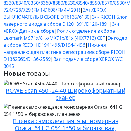
8330/8340/8350/8360/8380/8530/8540/8550/8570/8580/M
724/728/729 (FM1-D608/FM4-4291)
|
З/ч XEROX
ВЫКЛЮЧАТЕЛЬ В СБОРЕ DT6135/6180
|
З/ч RICOH Блок
лазерного диода в сборе D1201891/D120-1891
|
З/ч
XEROX Датчик в сборе
|
Ролик отделения в сборе
Lexmark MS71x/81x/MX71x/81x (40X7713) CET
|
Энкодер
в сборе RICOH D1941496/D194-1496
|
Нижняя
направляющая пластина регистрациив сборе RICOH
D1362569/D136-2569
|
Вал подачи в сборе XEROX WC
3045
Новые
товары
ROWE Scan 450i-24-40 Широкоформатный
сканер
Пленка самоклеящаяся мономерная
Oracal 641 G 054 1*50 м бирюзовая,