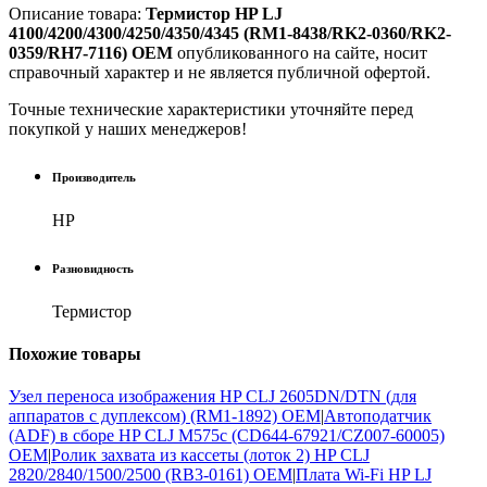
Описание товара:
Термистор HP LJ
4100/4200/4300/4250/4350/4345 (RM1-8438/RK2-0360/RK2-
0359/RH7-7116) OEM
опубликованного на сайте, носит
справочный характер и не является публичной офертой.
Точные технические характеристики уточняйте перед
покупкой у наших менеджеров!
Производитель
HP
Разновидность
Термистор
Похожие
товары
Узел переноса изображения HP CLJ 2605DN/DTN (для
аппаратов с дуплексом) (RM1-1892) OEM
|
Автоподатчик
(ADF) в сборе HP CLJ M575c (CD644-67921/CZ007-60005)
OEM
|
Ролик захвата из кассеты (лоток 2) HP CLJ
2820/2840/1500/2500 (RB3-0161) OEM
|
Плата Wi-Fi HP LJ