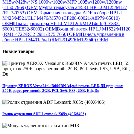
M15w/M28w/ NS 1000w/1020w/MFP 1005w/1200w/1200nw
(1150-7969) OEM
|
Муфта термоузла 24/58T HP LJ M125/M127
(RU7-0753) OEM
|
Тормозная площадка ADF в сборе HP LJ
M425/M521/CLJ M476/M570 (CF288-60021/A8P79-65010)
OEM
|
Плата форматера HP LJ M1212nf/M1214nfh (CE832-
60001/CE832-60002) OEM
|
Входной лоток HP LJ M1522/M1120
(RM1-4722/RC2-2981/R75-7050) OEM
|
Панель управления в
сборе HP LJ M401a/n/d (RM1-9149/RM1-9040) OEM
Новые
товары
Принтер XEROX VersaLink B600DN A4,ч/б печать LED, 55 ppm, max
250K pages per month, 2GB, PCL 5e/6, PS3, USB, Eth, Du
Ролик отделения ADF Lexmark X65x (40X6406)