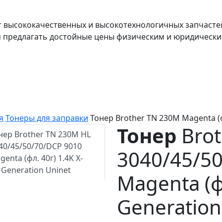
т высококачественных и высокотехнологичных запчасте
я предлагать достойные цены физическим и юридически
я
Тонеры для заправки
Тонер Brother TN 230M Magenta (ф
Тонер
Brot
3040/45/5
Magenta (фл
Generation