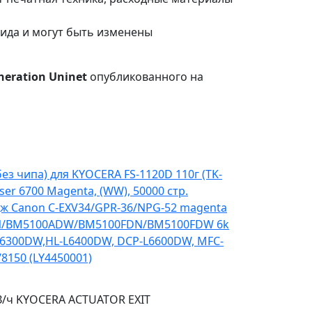
вида и могут быть изменены
neration Uninet
опубликованного на
ез чипа) для KYOCERA FS-1120D 110г (TK-
er 6700 Magenta, (WW), 50000 стр.
ж Canon C-EXV34/GPR-36/NPG-52 magenta
DN/BM5100ADW/BM5100FDN/BM5100FDW 6k
-L6300DW,HL-L6400DW, DCP-L6600DW, MFC-
8150 (LY4450001)