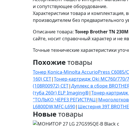
и сопутствующее оборудование.
Характеристики товара и комплектация, в
производителем без предварительного у
Описание товара:
Тонер Brother TN 230M 
сайте, носит справочный характер и не я
Точные технические характеристики уточ
Похожие
товары
Тонер Konica-Minolta AccurioPress C6085/
160) CET
|
Тонер-картридж Oki MC760/770/78
(108R00972) CET
|
Дуплекс в сборе BROTHER
(туба 260г) ELP Imaging®
|
Тонер-картрид
"ТОЛЬКО ЧЕРЕЗ РЕГИСТРАЦ
|
Многолотково
L6800DW,MFC-L690
|
Шестерня 39T BROTHER
Новые
товары