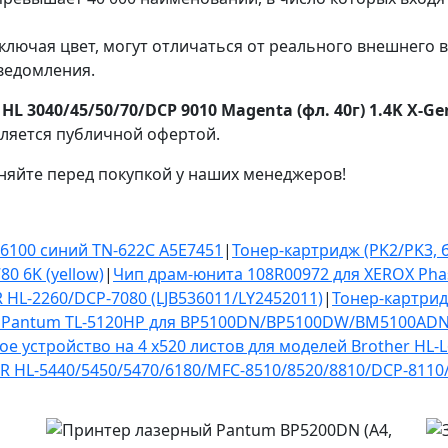
ключая цвет, могут отличаться от реального внешнего 
ведомления.
HL 3040/45/50/70/DCP 9010 Magenta (фл. 40г) 1.4K X-Ge
вляется публичной офертой.
няйте перед покупкой у наших менеджеров!
C6100 синий TN-622C A5E7451
|
Тонер-картридж (PK2/PK3, б
0 6K (yellow)
|
Чип драм-юнита 108R00972 для XEROX Phas
 HL-2260/DCP-7080 (LJB536011/LY2452011)
|
Тонер-картрид
ж Pantum TL-5120HP для BP5100DN/BP5100DW/BM5100A
е устройство на 4 x520 листов для моделей Brother HL
 HL-5440/5450/5470/6180/MFC-8510/8520/8810/DCP-8110/