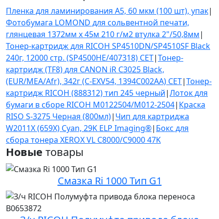
Пленка для ламинирования А5, 60 мкм (100 шт), упак
|
Фотобумага LOMOND для сольвентной печати,
глянцевая 1372мм х 45м 210 г/м2 втулка 2"/50,8мм
|
Тонер-картридж для RICOH SP4510DN/SP4510SF Black
240г, 12000 стр. (SP4500HE/407318) CET
|
Тонер-
картридж (TF8) для CANON iR C3025 Black,
(EUR/MEA/Afr), 342г (C-EXV54, 1394C002AA) CET
|
Тонер-
картридж RICOH (888312) тип 245 черный
|
Лоток для
бумаги в сборе RICOH M0122504/M012-2504
|
Краска
RISO S-3275 Черная (800мл)
|
Чип для картриджа
W2011X (659X) Cyan, 29K ELP Imaging®
|
Бокс для
сбора тонера XEROX VL C8000/C9000 47K
Новые
товары
Смазка Ri 1000 Тип G1