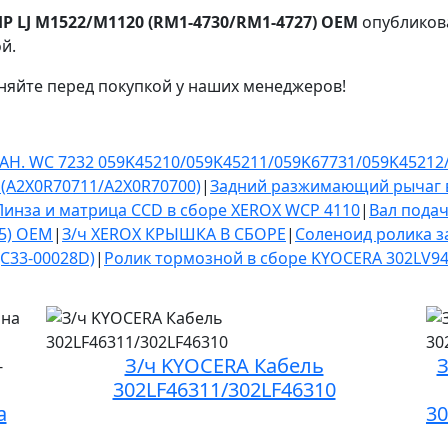
HP LJ M1522/M1120 (RM1-4730/RM1-4727) OEM
опубликова
й.
няйте перед покупкой у наших менеджеров!
. WC 7232 059K45210/059K45211/059K67731/059K45212/
4 (A2X0R70711/A2X0R70700)
|
Задний разжимающий рычаг в
Линза и матрица CCD в сборе XEROX WCP 4110
|
Вал подач
15) OEM
|
З/ч XEROX КРЫШКА В СБОРЕ
|
Соленоид ролика з
JC33-00028D)
|
Ролик тормозной в сборе KYOCERA 302LV9
З/ч KYOCERA Кабель
З
302LF46311/302LF46310
а
3