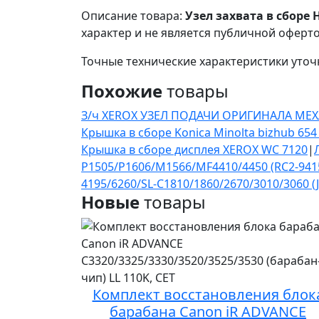
Описание товара:
Узел захвата в сборе 
характер и не является публичной оферто
Точные технические характеристики уточ
Похожие
товары
З/ч XEROX УЗЕЛ ПОДАЧИ ОРИГИНАЛА МЕХАН
Крышка в сборе Konica Minolta bizhub 65
Крышка в сборе дисплея XEROX WC 7120
|
P1505/P1606/M1566/MF4410/4450 (RC2-94
4195/6260/SL-C1810/1860/2670/3010/3060 (
Новые
товары
Комплект восстановления блок
барабана Canon iR ADVANCE