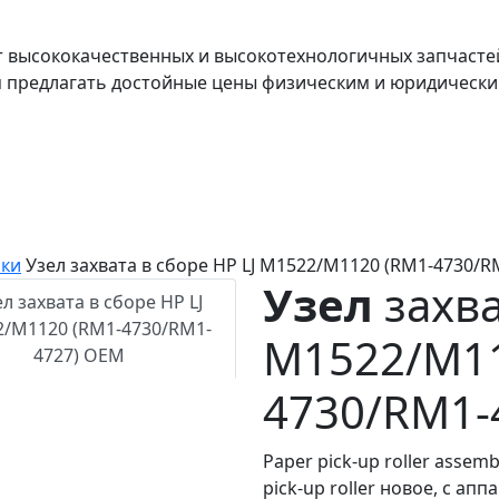
т высококачественных и высокотехнологичных запчасте
я предлагать достойные цены физическим и юридически
ки
Узел захвата в сборе HP LJ M1522/M1120 (RM1-4730/
Узел
захва
M1522/M11
4730/RM1-
Paper pick-up roller assemb
pick-up roller новое, с апп