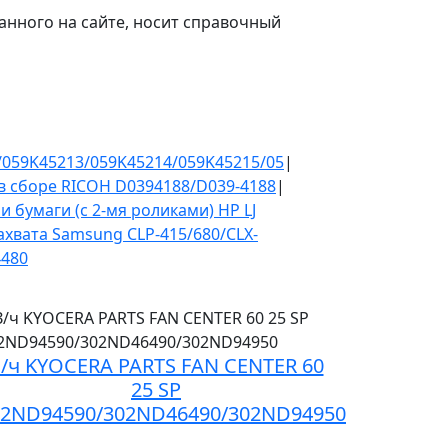
нного на сайте, носит справочный
059K45213/059K45214/059K45215/05
|
 сборе RICOH D0394188/D039-4188
|
и бумаги (с 2-мя роликами) HP LJ
ахвата Samsung CLP-415/680/CLX-
4480
/ч KYOCERA PARTS FAN CENTER 60
25 SP
02ND94590/302ND46490/302ND94950