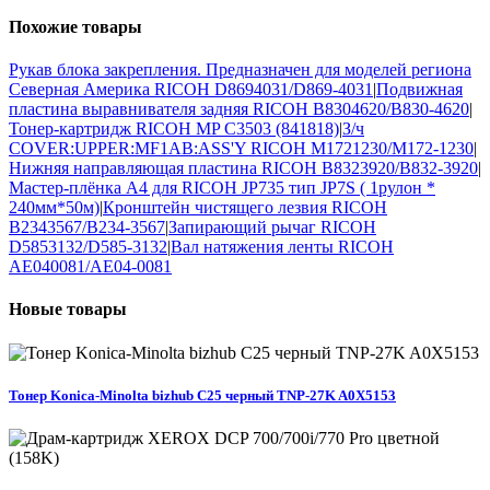
Похожие
товары
Рукав блока закрепления. Предназначен для моделей региона
Северная Америка RICOH D8694031/D869-4031
|
Подвижная
пластина выравнивателя задняя RICOH B8304620/B830-4620
|
Тонер-картридж RICOH MP C3503 (841818)
|
З/ч
COVER:UPPER:MF1AB:ASS'Y RICOH M1721230/M172-1230
|
Нижняя направляющая пластина RICOH B8323920/B832-3920
|
Мастер-плёнка A4 для RICOH JP735 тип JP7S ( 1рулон *
240мм*50м)
|
Кронштейн чистящего лезвия RICOH
B2343567/B234-3567
|
Запирающий рычаг RICOH
D5853132/D585-3132
|
Вал натяжения ленты RICOH
AE040081/AE04-0081
Новые
товары
Тонер Konica-Minolta bizhub C25 черный TNP-27K A0X5153