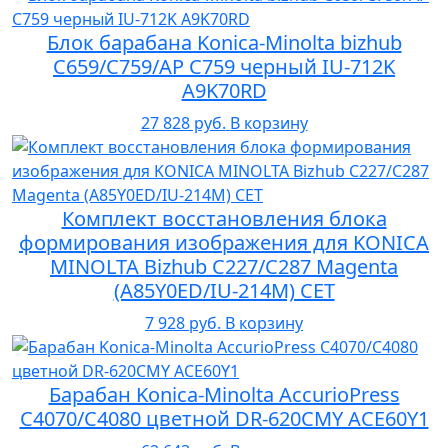
Блок барабана Konica-Minolta bizhub
C659/C759/AP C759 черный IU-712K
A9K70RD
27 828 руб.
В корзину
Комплект восстановления блока
формирования изображения для KONICA
MINOLTA Bizhub C227/C287 Magenta
(A85Y0ED/IU-214M) CET
7 928 руб.
В корзину
Барабан Konica-Minolta AccurioPress
C4070/C4080 цветной DR-620CMY ACE60Y1