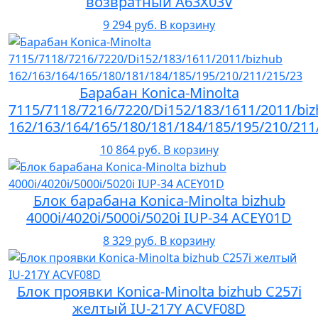
возвратный A63X03V
9 294 руб.
В корзину
Барабан Konica-Minolta
7115/7118/7216/7220/Di152/183/1611/2011/bi
162/163/164/165/180/181/184/185/195/210/211
10 864 руб.
В корзину
Блок барабана Konica-Minolta bizhub
4000i/4020i/5000i/5020i IUP-34 ACEY01D
8 329 руб.
В корзину
Блок проявки Konica-Minolta bizhub C257i
желтый IU-217Y ACVF08D