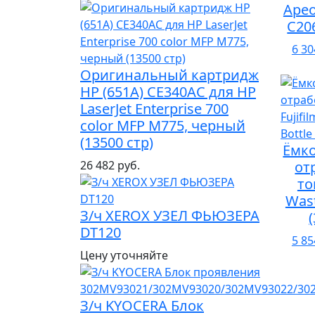
Apeo
C206
6 30
Оригинальный картридж
HP (651A) CE340AC для HP
LaserJet Enterprise 700
color MFP M775, черный
(13500 стр)
Ёмко
26 482 руб.
от
то
Wast
З/ч XEROX УЗЕЛ ФЬЮЗЕРА
DT120
5 85
Цену уточняйте
З/ч KYOCERA Блок