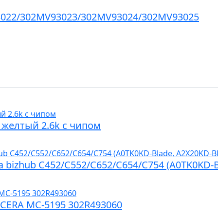
022/302MV93023/302MV93024/302MV93025
 желтый 2.6k с чипом
ta bizhub C452/C552/C652/C654/C754 (A0TK0KD-
OCERA MC-5195 302R493060