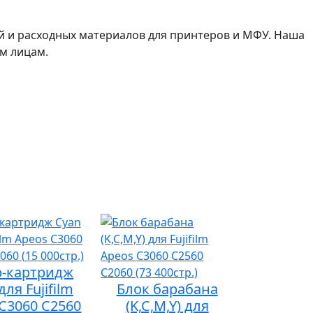
й и расходных материалов для принтеров и МФУ. Наша
м лицам.
р-картридж
для Fujifilm
Блок барабана
C3060 C2560
(K,C,M,Y) для