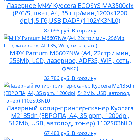
Лазерное МФУ Kyocera ECOSYS MA3500cix
(P/C/S, цвет, A4, 35 стр/мин,1200x1200
dpi,1,5 Гб,USB,DADF (1102YK3NL0)
82 096 руб.
В корзину
МФУ Pantum M6607NW (A4, 22стр / мин,
256Mb, LCD, лазерное, ADF35, WiFi, сеть,
факс)
32 786 руб.
В корзину
Лазерный копир-принтер-сканер Kyocera
M2135dn (ЕВРОПА, А4, 35 ppm, 1200dpi,
512Mb, USB, автопод, тонер) 1102S03NL0
67 488 руб.
В корзину