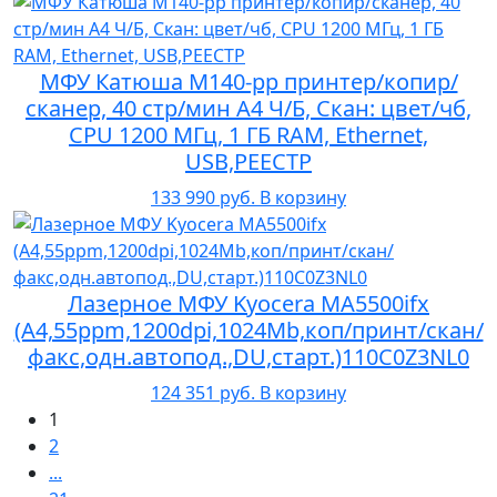
МФУ Катюша M140-pp принтер/копир/
сканер, 40 стр/мин А4 Ч/Б, Скан: цвет/чб,
CPU 1200 МГц, 1 ГБ RAM, Ethernet,
USB,РЕЕСТР
133 990 руб.
В корзину
Лазерное МФУ Kyocera MA5500ifx
(А4,55ppm,1200dpi,1024Mb,коп/принт/скан/
факс,одн.автопод.,DU,старт.)110C0Z3NL0
124 351 руб.
В корзину
1
2
...