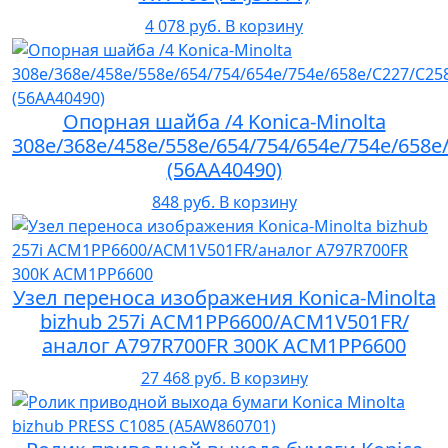
4 078 руб.
В корзину
Опорная шайба /4 Konica-Minolta
308e/368e/458e/558e/654/754/654e/754e/658
(56AA40490)
848 руб.
В корзину
Узел переноса изображения Konica-Minolta
bizhub 257i ACM1PP6600/ACM1V501FR/
аналог A797R700FR 300K ACM1PP6600
27 468 руб.
В корзину