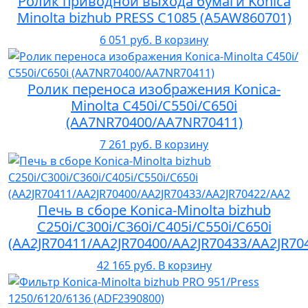
Ролик приводной выхода бумаги Konica
Minolta bizhub PRESS C1085 (A5AW860701)
6 051 руб.
В корзину
Ролик переноса изображения Konica-
Minolta C450i/С550i/C650i
(AA7NR70400/AA7NR70411)
7 261 руб.
В корзину
Печь в сборе Konica-Minolta bizhub
C250i/C300i/C360i/C405i/C550i/C650i
(AA2JR70411/AA2JR70400/AA2JR70433/AA2JR70
42 165 руб.
В корзину