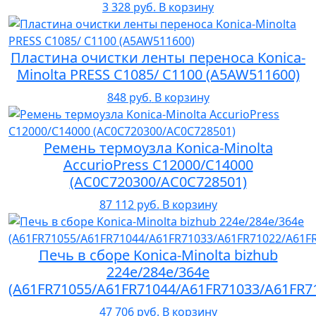
3 328 руб.
В корзину
Пластина очистки ленты переноса Konica-
Minolta PRESS C1085/ C1100 (A5AW511600)
848 руб.
В корзину
Ремень термоузла Konica-Minolta
AccurioPress C12000/C14000
(AC0C720300/AC0C728501)
87 112 руб.
В корзину
Печь в сборе Konica-Minolta bizhub
224e/284e/364e
(A61FR71055/A61FR71044/A61FR71033/A61FR7
47 706 руб.
В корзину