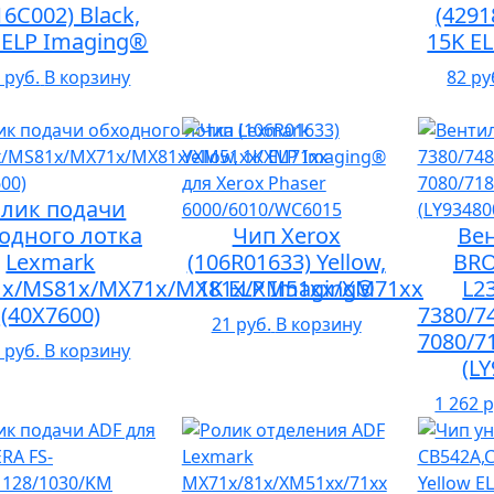
16C002) Black,
(4291
 ELP Imaging®
15K E
 руб.
В корзину
82 ру
олик подачи
одного лотка
Чип Xerox
Ве
Lexmark
(106R01633) Yellow,
BRO
x/MS81x/MX71x/MX81x/XM51xx/XM71xx
1K ELP Imaging®
L2
(40X7600)
7380/7
21 руб.
В корзину
7080/7
 руб.
В корзину
(L
1 262 р