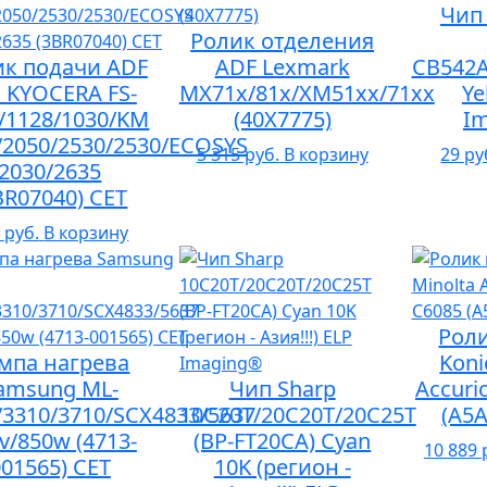
Чип 
Ролик отделения
ик подачи ADF
ADF Lexmark
CB542A
 KYOCERA FS-
MX71x/81x/XM51xx/71xx
Ye
/1128/1030/KM
(40X7775)
I
/2050/2530/2530/ECOSYS
5 315 руб.
В корзину
29 ру
2030/2635
BR07040) CET
 руб.
В корзину
Рол
мпа нагрева
Koni
amsung ML-
Чип Sharp
Accuri
/3310/3710/SCX4833/5637
10C20T/20C20T/20C25T
(A5
v/850w (4713-
(BP-FT20CA) Cyan
10 889 
001565) CET
10K (регион -