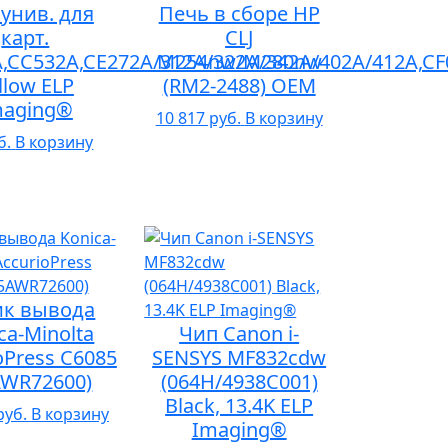
унив. для
Печь в сборе HP
карт.
CLJ
,CC532A,CE272A/312A/322A/342A/402A/412A,CF
M254nw/M280nw
llow ELP
(RM2-2488) OEM
maging®
10 817 руб.
В корзину
б.
В корзину
ик вывода
ca-Minolta
Чип Canon i-
oPress C6085
SENSYS MF832cdw
AWR72600)
(064H/4938C001)
Black, 13.4K ELP
руб.
В корзину
Imaging®