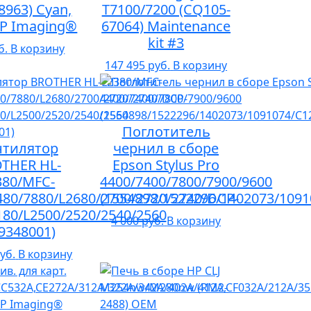
8963) Cyan,
T7100/7200 (CQ105-
LP Imaging®
67064) Maintenance
kit #3
б.
В корзину
147 495 руб.
В корзину
Поглотитель
нтилятор
чернил в сборе
THER HL-
Epson Stylus Pro
380/MFC-
4400/7400/7800/7900/9600
480/7880/L2680/2700/2720/2740/DCP-
(1554898/1522296/1402073/109
180/L2500/2520/2540/2560
4 000 руб.
В корзину
Y9348001)
уб.
В корзину