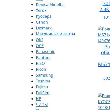
(30
Konica Minolta
2.3K
Xerox
Куосера
101
Canon
Lexmark
Матричные и ленты
OKI
OCE
Р
Panasonic
обх
Pantum
RISO
MS71
Ricoh
Samsung
392
Toshiba
Fujitsu
Fujifilm
HP
ЧИПЫ