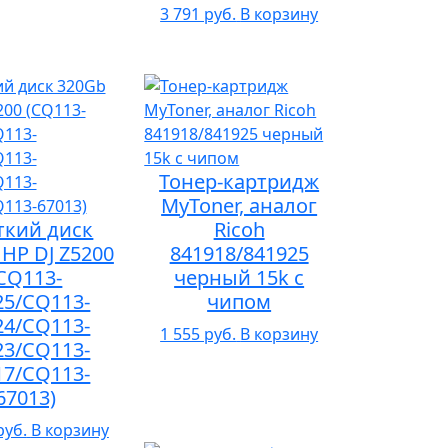
3 791 руб.
В корзину
Тонер-картридж
MyToner, аналог
ткий диск
Ricoh
HP DJ Z5200
841918/841925
CQ113-
черный 15k с
25/CQ113-
чипом
24/CQ113-
1 555 руб.
В корзину
23/CQ113-
17/CQ113-
67013)
руб.
В корзину