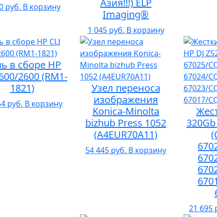
Азия!!!) ELP
0 руб.
В корзину
Imaging®
1 045 руб.
В корзину
ь в сборе HP
1600/2600 (RM1-
1821)
Узел переноса
изображения
54 руб.
В корзину
Konica-Minolta
Жес
bizhub Press 1052
320Gb 
(A4EUR70A11)
(
670
54 445 руб.
В корзину
670
670
670
21 695 