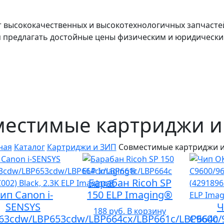
т высококачественных и высокотехнологичных запчасте
я предлагать достойные цены физическим и юридически
местимые картриджи и
ная
Каталог
Картриджи и ЗИП
Совместимые картриджи 
Барабан Ricoh SP
ип Canon i-
150 ELP Imaging®
SENSYS
Ч
188 руб.
В корзину
63cdw/LBP653cdw/LBP664cx/LBP661c/LBP664c
C9600/