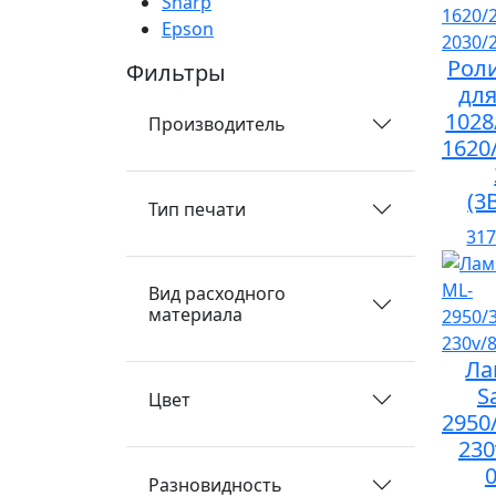
Sharp
Epson
Рол
Фильтры
для
1028
Производитель
1620
(3
Тип печати
317
Вид расходного
материала
Ла
S
Цвет
2950
230
Разновидность