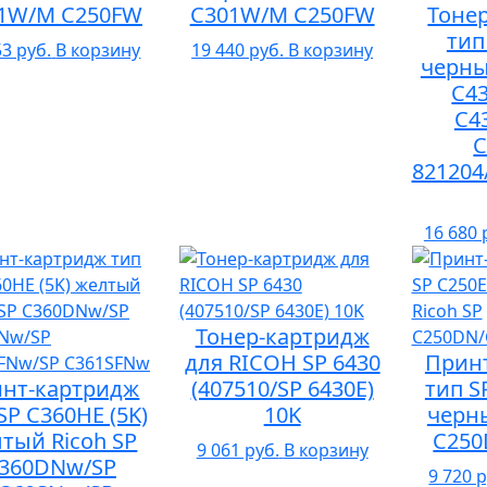
1W/M C250FW
C301W/M C250FW
Тоне
тип
53 руб.
В корзину
19 440 руб.
В корзину
черны
C43
C4
821204
16 680 
Тонер-картридж
для RICOH SP 6430
Прин
нт-картридж
(407510/SP 6430E)
тип S
SP C360HE (5K)
10K
черны
тый Ricoh SP
C250
9 061 руб.
В корзину
360DNw/SP
9 720 р