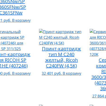
360SNw/SP
360SFNw/SP
C361SFNw
21 руб.
В корзину
Принт-картридж
нт-картридж
тип M C240
ля RICOH SP
желтый, Ricoh
Се
1HE (407246)
C240FW (4,5K)
ком
R
00 руб.
В корзину
32 401 руб.
В корзину
3600/3
(407
36
27 864 