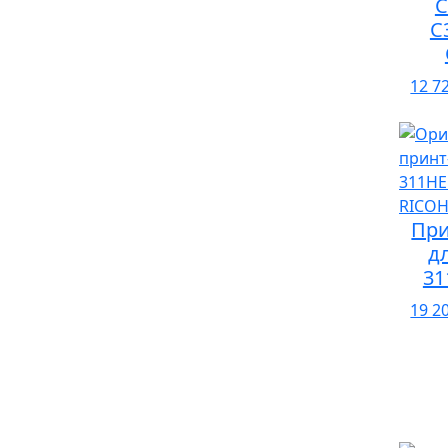
C
C
12 7
При
д
31
19 2