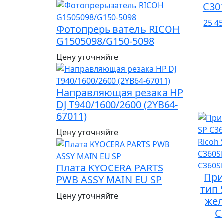
C30
25 4
Фотопрерыватель RICOH
G1505098/G150-5098
Цену уточняйте
Направляющая резака HP
DJ T940/1600/2600 (2YB64-
67011)
Цену уточняйте
Плата KYOCERA PARTS
При
PWB ASSY MAIN EU SP
тип 
Цену уточняйте
жел
C