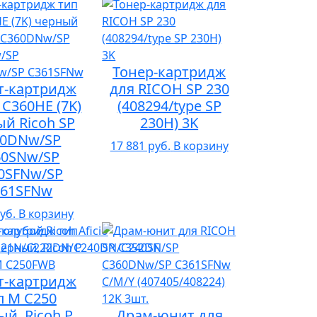
Тонер-картридж
т-картридж
для RICOH SP 230
 C360HE (7K)
(408294/type SP
й Ricoh SP
230H) 3K
60DNw/SP
17 881 руб.
В корзину
60SNw/SP
0SFNw/SP
361SFNw
уб.
В корзину
т-картридж
п M C250
й, Ricoh P
Драм-юнит для