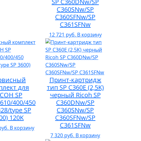
SP C360DNw/SP
C360SNw/SP
C360SFNw/SP
C361SFNw
12 721 руб.
В корзину
рвисный
Принт-картридж
плект для
тип SP C360E (2,5K)
ICOH SP
черный Ricoh SP
610/400/450
C360DNw/SP
328/type SP
C360SNw/SP
00) 120K
C360SFNw/SP
C361SFNw
руб.
В корзину
7 320 руб.
В корзину