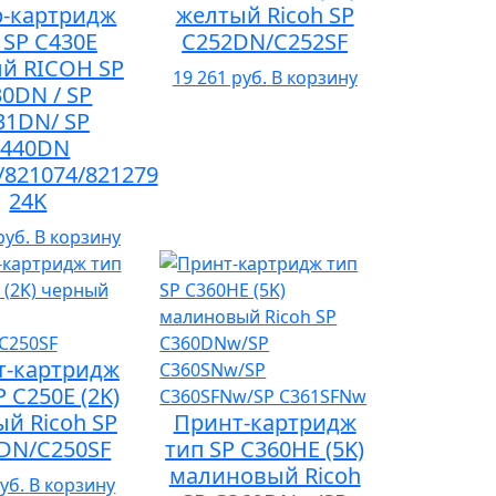
р-картридж
желтый Ricoh SP
 SP C430E
C252DN/C252SF
й RICOH SP
19 261 руб.
В корзину
0DN / SP
31DN/ SP
C440DN
/821074/821279
24K
руб.
В корзину
т-картридж
P C250E (2K)
й Ricoh SP
Принт-картридж
DN/C250SF
тип SP C360HE (5K)
малиновый Ricoh
уб.
В корзину