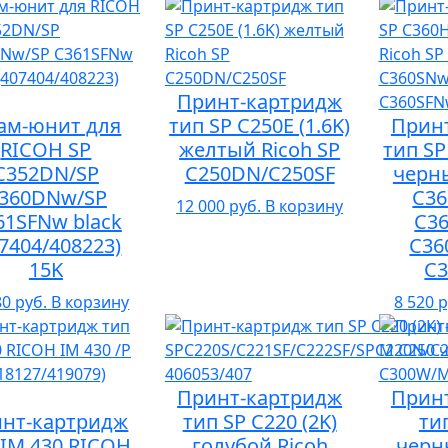
Принт-картридж
ам-юнит для
тип SP C250E (1.6K)
Прин
RICOH SP
желтый Ricoh SP
тип SP
C352DN/SP
C250DN/C250SF
черны
360DNw/SP
C3
12 000 руб.
В корзину
61SFNw black
C3
07404/408223)
C36
15K
C
80 руб.
В корзину
8 520 р
Принт-картридж
Прин
нт-картридж
тип SP C220 (2K)
ти
 IM 430 RICOH
голубой Ricoh
черны