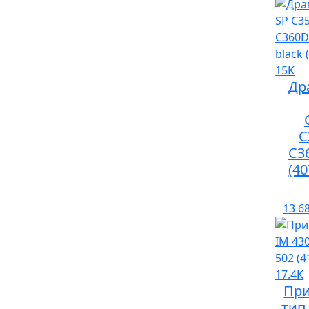
Др
C
C3
(4
13 6
При
тип