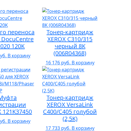
-го переноса
Тонер-картридж
 DocuCentre
XEROX C310/315
020 120K
черный 8K
(006R04368)
уб.
В корзину
16 176 руб.
В корзину
Муфта
Тонер-картридж
истрации
XEROX VersaLink
 121K37450
C400/C405 голубой
(2,5K)
уб.
В корзину
17 733 руб.
В корзину