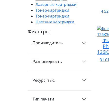
Лазерные картриджи
Тонер-картриджи
4 52
Тонер-картриджи
Цветные картриджи
Фильтры
Фь
Производитель
Ph
126K
31 0
Разновидность
Ресурс, тыс.
Тип печати