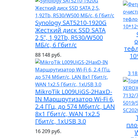
Synology SAT5210-1920G
Жесткий диск SSD SATA
2,5", 1,92Tb, R530/W500
о
МБ/с, 6 Гбит/с
теф
88 148 руб.
10
3 18
MikroTik L009UiGS-2HaxD-
IN Маршрутизатор Wi-Fi 6,
2.4 ГГц, до 574 Мбит/с, LAN
8x1 Гбит/с, WAN 1x2.5
Гбит/с, 1xUSB 3.0
пло
16 209 руб.