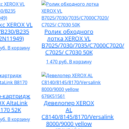
кс XEROX VL
/B230/B235
Ролик обходного
2N11949)
лотка XEROX VL
B7025/7030/7035/C7000C7020/
уб.
В корзину
C7025/ C7030 50K
1 470 руб.
В корзину
р-картридж
X AltaLink
Девелопер XEROX
170 52K
AL
С8140/8145/8170/Versalink
уб.
В корзину
8000/9000 yellow