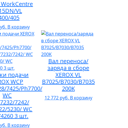
 WorkCentre
15DN/VL
400/405
уб.
В корзину
Вал переноса/
заряда в сборе
ки подачи
XEROX VL
ROX WCP
B7025/B7030/B7035
28/7425/Ph7700/
200K
WC
12 772 руб.
В корзину
7232/7242/
22/5230/ WC
/4260 3 шт.
уб.
В корзину