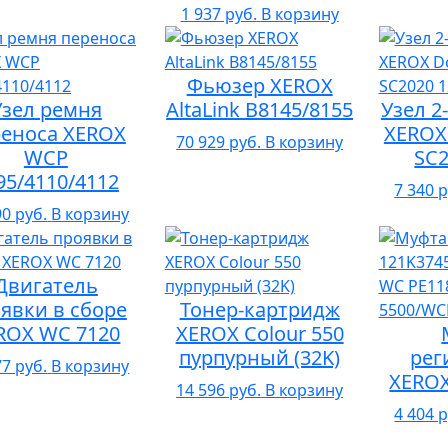
1 937 руб.
В корзину
Фьюзер XEROX
Узел ремня
AltaLink B8145/8155
Узел 2
реноса XEROX
XEROX
70 929 руб.
В корзину
WCP
SC2
95/4110/4112
7 340 р
90 руб.
В корзину
Двигатель
явки в сборе
Тонер-картридж
ROX WC 7120
XEROX Colour 550
пурпурный (32K)
рег
77 руб.
В корзину
XEROX
14 596 руб.
В корзину
4 404 р