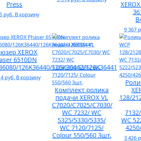
Press
XEROX
36
5 руб.
В корзину
B
9 367 р
юзер XEROX
aser 6510DN
36080/126K36440/126K36442/126K36441
14 руб.
В корзину
Роли
Комплект ролика
XE
подачи XEROX VL
128/21
C7020/C7025/C7030/
WC 7232/ WC
7132/
5325/5330/5335/
WC 52
WC 7120/7125/
4250
Colour 550/560 3шт.
3 426 р