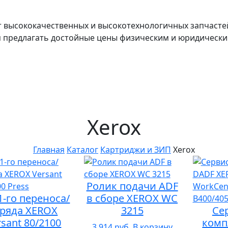
т высококачественных и высокотехнологичных запчасте
я предлагать достойные цены физическим и юридически
Xerox
Главная
Каталог
Картриджи и ЗИП
Xerox
Ролик подачи ADF
1-го переноса/
в сборе XEROX WC
аряда XEROX
3215
Се
rsant 80/2100
комп
3 914 руб.
В корзину