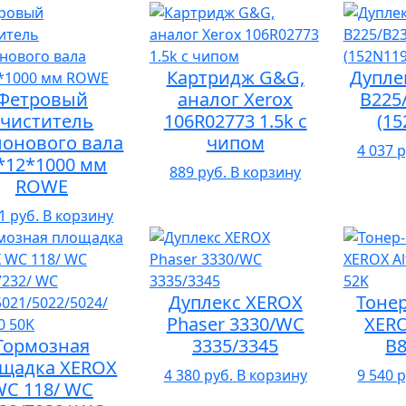
Картридж G&G,
Дупле
Фетровый
аналог Xerox
B225
чиститель
106R02773 1.5k с
(15
лонового вала
чипом
4 037 р
*12*1000 мм
889 руб.
В корзину
ROWE
1 руб.
В корзину
Дуплекс XEROX
Тоне
Phaser 3330/WC
XERO
Тормозная
3335/3345
B8
щадка XEROX
4 380 руб.
В корзину
9 540 р
WC 118/ WC