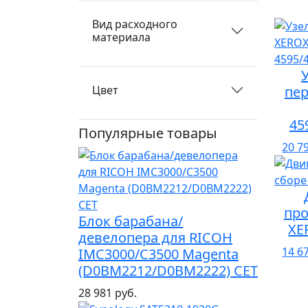
Вид расходного
материала
Цвет
пе
45
Популярные товары
20 7
про
Блок барабана/
XE
девелопера для RICOH
14 6
IMC3000/C3500 Magenta
(D0BM2212/D0BM2222) CET
28 981 руб.