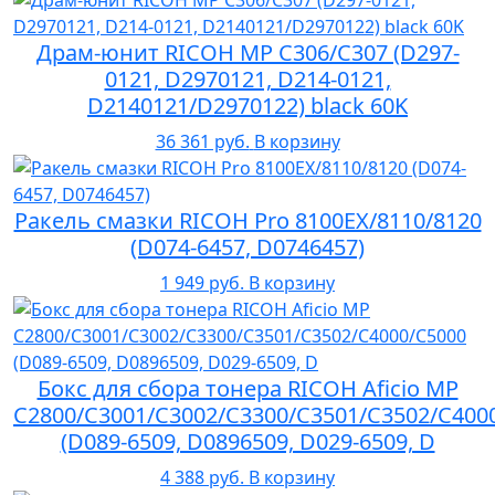
Драм-юнит RICOH MP C306/C307 (D297-
0121, D2970121, D214-0121,
D2140121/D2970122) black 60K
36 361 руб.
В корзину
Ракель смазки RICOH Pro 8100EX/8110/8120
(D074-6457, D0746457)
1 949 руб.
В корзину
Бокс для сбора тонера RICOH Aficio MP
C2800/C3001/C3002/C3300/C3501/C3502/C400
(D089-6509, D0896509, D029-6509, D
4 388 руб.
В корзину