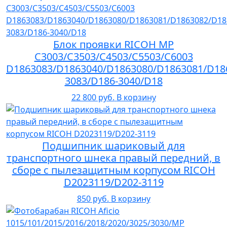
Блок проявки RICOH MP
C3003/C3503/C4503/C5503/C6003
D1863083/D1863040/D1863080/D1863081/D18
3083/D186-3040/D18
22 800 руб.
В корзину
Подшипник шариковый для
транспортного шнека правый передний, в
сборе с пылезащитным корпусом RICOH
D2023119/D202-3119
850 руб.
В корзину