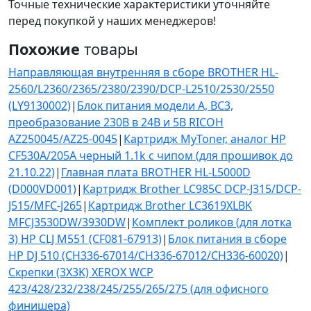
Точные технические характеристики уточняйте
перед покупкой у наших менеджеров!
Похожие
товары
Направляющая внутренняя в сборе BROTHER HL-
2560/L2360/2365/2380/2390/DCP-L2510/2530/2550
(LY9130002)
|
Блок питания модели А, BC3,
преобразование 230B в 24B и 5В RICOH
AZ250045/AZ25-0045
|
Картридж MyToner, аналог HP
CF530A/205A черный 1.1k с чипом (для прошивок до
21.10.22)
|
Главная плата BROTHER HL-L5000D
(D000VD001)
|
Картридж Brother LC985C DCP-J315/DCP-
J515/MFC-J265
|
Картридж Brother LC3619XLBK
MFCJ3530DW/3930DW
|
Комплект роликов (для лотка
3) HP CLJ M551 (CF081-67913)
|
Блок питания в сборе
HP DJ 510 (CH336-67014/CH336-67012/CH336-60020)
|
Скрепки (3X3K) XEROX WCP
423/428/232/238/245/255/265/275 (для офисного
финишера)