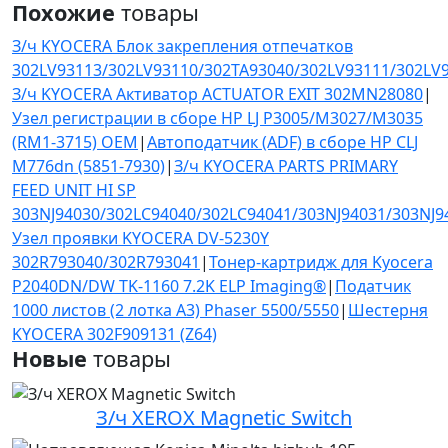
Похожие
товары
З/ч KYOCERA Блок закрепления отпечатков
302LV93113/302LV93110/302TA93040/302LV93111/302LV
З/ч KYOCERA Активатор ACTUATOR EXIT 302MN28080
|
Узел регистрации в сборе HP LJ P3005/M3027/M3035
(RM1-3715) OEM
|
Автоподатчик (ADF) в сборе HP CLJ
M776dn (5851-7930)
|
З/ч KYOCERA PARTS PRIMARY
FEED UNIT HI SP
303NJ94030/302LC94040/302LC94041/303NJ94031/303NJ9
Узел проявки KYOCERA DV-5230Y
302R793040/302R793041
|
Тонер-картридж для Kyocera
P2040DN/DW TK-1160 7.2K ELP Imaging®
|
Податчик
1000 листов (2 лотка A3) Phaser 5500/5550
|
Шестерня
KYOCERA 302F909131 (Z64)
Новые
товары
З/ч XEROX Magnetic Switch