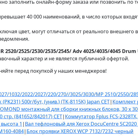
очно заполнить онлайн-форму заказа или позвонить по 
ревышает 40 000 наименований, в число которых входя
ключая цвет, могут отличаться от реального внешнего 
ведомления.
R 2520/2525/2530/2535/2545/ Adv 4025/4035/4045 Drum 
авочный характер и не является публичной офертой.
няйте перед покупкой у наших менеджеров!
027/1032/2022/2027/220/270//3025/3030/MP 2510/2550/28
PK231) 500г/бут, (унив.) (TK-8115K) Japan CET
|
Комплект 
LOMOND монтажный для сборки книжных блоков, 30 х 30
0 стр. (841652/842017) CET
|
Коммутатор Fplus FCS-2328TX, 
 высота 1
|
Вал тефлоновый для Xerox DocuCentre SC2020
M160-4084
|
Блок проявки XEROX WCP 7132/7232 черный