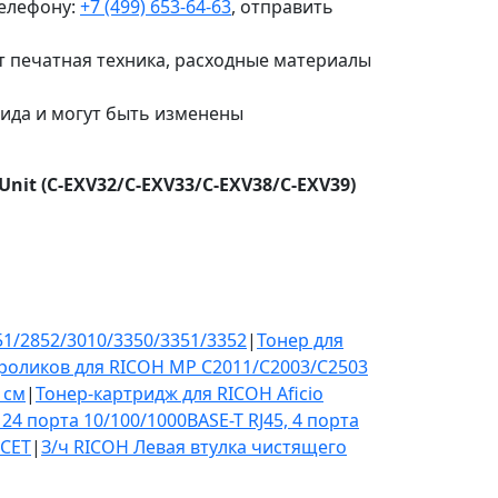
телефону:
+7 (499) 653-64-63
, отправить
т печатная техника, расходные материалы
вида и могут быть изменены
Unit (C-EXV32/C-EXV33/C-EXV38/C-EXV39)
51/2852/3010/3350/3351/3352
|
Тонер для
роликов для RICOH MP C2011/С2003/C2503
 см
|
Тонер-картридж для RICOH Aficio
24 порта 10/100/1000BASE-T RJ45, 4 порта
 CET
|
З/ч RICOH Левая втулка чистящего