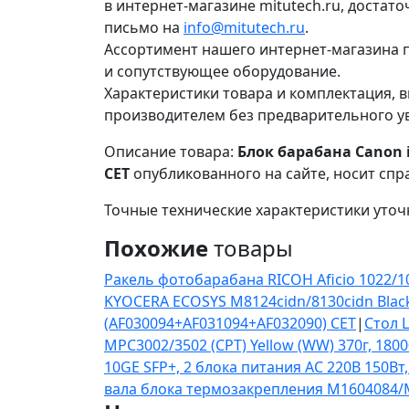
в интернет-магазине mitutech.ru, достат
письмо на
info@mitutech.ru
.
Ассортимент нашего интернет-магазина п
и сопутствующее оборудование.
Характеристики товара и комплектация, в
производителем без предварительного у
Описание товара:
Блок барабана Canon i
CET
опубликованного на сайте, носит спр
Точные технические характеристики уточ
Похожие
товары
Ракель фотобарабана RICOH Aficio 1022/1
KYOCERA ECOSYS M8124cidn/8130cidn Black (
(AF030094+AF031094+AF032090) CET
|
Стол 
MPC3002/3502 (CPT) Yellow (WW) 370г, 1800
10GE SFP+, 2 блока питания AC 220В 150Вт,
вала блока термозакрепления M1604084/