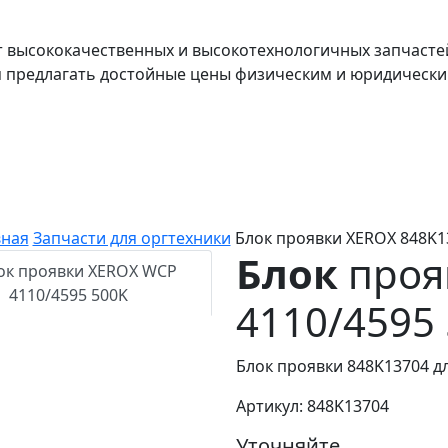
т высококачественных и высокотехнологичных запчасте
я предлагать достойные цены физическим и юридически
вная
Запчасти для оргтехники
Блок проявки XEROX 848K1
Блок
проя
4110/4595
Блок проявки 848K13704 д
Артикул: 848K13704
Уточняйте