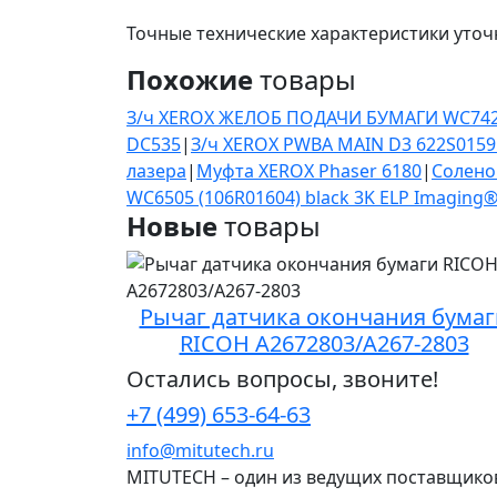
Точные технические характеристики уточ
Похожие
товары
З/ч XEROX ЖЕЛОБ ПОДАЧИ БУМАГИ WC74
DC535
|
З/ч XEROX PWBA MAIN D3 622S0159
лазера
|
Муфта XEROX Phaser 6180
|
Солено
WC6505 (106R01604) black 3K ELP Imaging
Новые
товары
Рычаг датчика окончания бумаг
RICOH A2672803/A267-2803
Остались вопросы, звоните!
+7 (499) 653-64-63
info@mitutech.ru
MITUTECH – один из ведущих поставщико