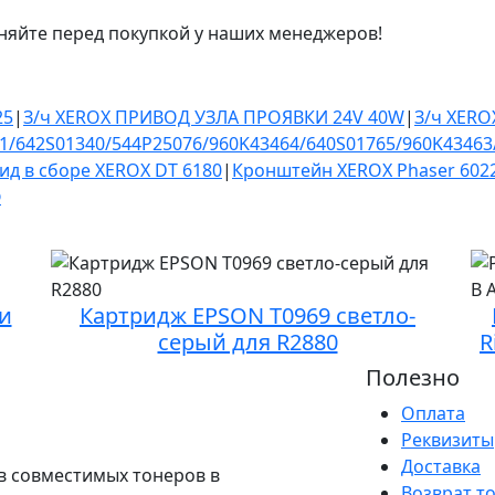
няйте перед покупкой у наших менеджеров!
25
|
З/ч XEROX ПРИВОД УЗЛА ПРОЯВКИ 24V 40W
|
З/ч XERO
1/642S01340/544P25076/960K43464/640S01765/960K43463
ид в сборе XEROX DT 6180
|
Кронштейн XEROX Phaser 602
®
и
Картридж EPSON T0969 светло-
серый для R2880
R
Полезно
Оплата
Реквизиты
Доставка
в совместимых тонеров в
Возврат т