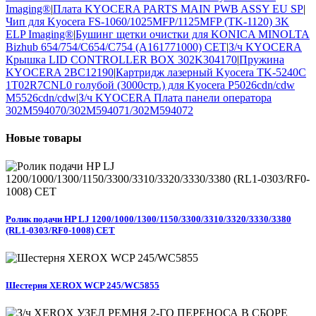
Imaging®
|
Плата KYOCERA PARTS MAIN PWB ASSY EU SP
|
Чип для Kyocera FS-1060/1025MFP/1125MFP (TK-1120) 3K
ELP Imaging®
|
Бушинг щетки очистки для KONICA MINOLTA
Bizhub 654/754/C654/C754 (A161771000) CET
|
З/ч KYOCERA
Крышка LID CONTROLLER BOX 302K304170
|
Пружина
KYOCERA 2BC12190
|
Картридж лазерный Kyocera TK-5240C
1T02R7CNL0 голубой (3000стр.) для Kyocera P5026cdn/cdw
M5526cdn/cdw
|
З/ч KYOCERA Плата панели оператора
302M594070/302M594071/302M594072
Новые
товары
Ролик подачи HP LJ 1200/1000/1300/1150/3300/3310/3320/3330/3380
(RL1-0303/RF0-1008) CET
Шестерня XEROX WCP 245/WC5855