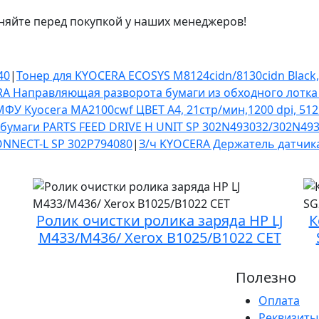
няйте перед покупкой у наших менеджеров!
40
|
Тонер для KYOCERA ECOSYS M8124cidn/8130cidn Black, P
RA Направляющая разворота бумаги из обходного лотка
ФУ Kyocera MA2100cwf ЦВЕТ А4, 21стр/мин,1200 dpi, 512
 бумаги PARTS FEED DRIVE H UNIT SP 302N493032/302N49
ONNECT-L SP 302P794080
|
З/ч KYOCERA Держатель датчик
Ролик очистки ролика заряда HP LJ
К
M433/M436/ Xerox B1025/B1022 CET
Полезно
Оплата
Реквизиты