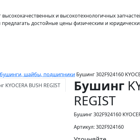
т высококачественных и высокотехнологичных запчасте
я предлагать достойные цены физическим и юридически
, бушинги, шайбы, подшипники
Бушинг 302F924160 KYOC
Бушинг
K
REGIST
Бушинг 302F924160 KYOCER
Артикул: 302F924160
Уточняйте