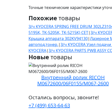
Точные технические характеристики уточ
Похожие
товары
З/ч KYOCERA SPRING FREE DRUM 302LZ310
5195K, TK-5205K, TK-5215K) CET
|
З/ч KYOCE
Крышка аппарата 302KV94130
|
Лазерное М
автопод,тонер.
|
З/ч KYOCERA Узел подачи
KYOCERA
|
З/ч KYOCERA PARTS PWB ASSY C
Новые
товары
Внутренний ролик RICOH
M0672600/06F0155/M067-2600
Остались вопросы, звоните!
+7 (499) 653-64-63