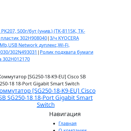
K207, 500г/бут (унив.) (TK-8115K, TK-
 пластик 302H908040
|
З/ч KYOCERA
Mb,USB Network дуплекс,Wi-Fi,
3030/302N493031
|
Ролик подхвата бумаги
а 302H012170
оммутатор [SG250-18-K9-EU] Cisco
SB SG250-18 18-Port Gigabit Smart
Switch
Навигация
Главная
О компании