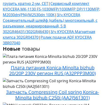
грузить кратно 2-ум, CET
|
Сервисный комплект
KYOCERA MK-1130 FS-1030MFP/1030MFP DP/1130MFP,
M2030dn(PN)/M2530dn 100K
|
З/ч KYOCERA
Соеденительный шлейф (кабель) многожильный, с
разъемами, неармированный, 5 В
302GR46431/302GR46430
|
З/ч KYOCERA Магнитная
клипса 302GR04370
|
Ролик подачи ADF KYOCERA
3BR07040
Новые
товары
Плата питания Konica-Minolta bizhub
20/20P 230V регион RUS (A32PPP3M00)
Запчасть Compressing Coil spring Konica-
Minolta bizhub C250i (AA2J561301)