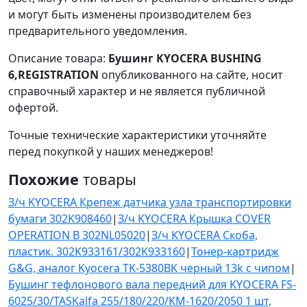
и могут быть изменены производителем без
предварительного уведомления.
Описание товара:
Бушинг KYOCERA BUSHING
6,REGISTRATION
опубликованного на сайте, носит
справочный характер и не является публичной
офертой.
Точные технические характеристики уточняйте
перед покупкой у наших менеджеров!
Похожие
товары
З/ч KYOCERA Крепеж датчика узла транспортировки
бумаги 302K908460
|
З/ч KYOCERA Крышка COVER
OPERATION B 302NL05020
|
З/ч KYOCERA Скоба,
пластик. 302K933161/302K933160
|
Тонер-картридж
G&G, аналог Kyocera TK-5380BK черный 13k с чипом
|
Бушинг тефлонового вала передний для KYOCERA FS-
6025/30/TASKalfa 255/180/220/KM-1620/2050 1 шт,