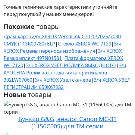
Точные технические характеристики уточняйте
перед покупкой у наших менеджеров!
Похожие
товары
Драм-картридж XEROX VersaLink C7020/7025/7030
CMYK (113R00780) ELP
|
Стекло XEROX WC 7120
|
З/ч
XEROX Ремень переноса изображения
|
З/ч XEROX
Ремкомплект 497N01581
|
Плата форматера XEROX
WC 7120
|
З/ч XEROX УЗЕЛ РОЛИКА ВЫХОДНОГО
|
З/ч
KYOCERA Ролик автоподатчика оригиналов
302LW07060
|
З/ч XEROX Узел сканера
|
З/ч XEROX УЗЕЛ
РЕГИСТРАЦИИ 059K67932
Новые
товары
Бункер G&G, аналог Canon MC-31
(1156C005) для TM серии