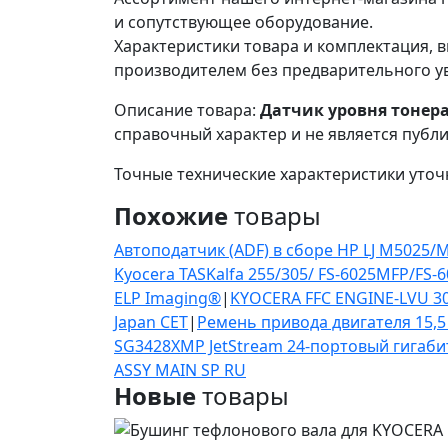
и сопутствующее оборудование.
Характеристики товара и комплектация, в
производителем без предварительного у
Описание товара:
Датчик уровня тонера
справочный характер и не является публ
Точные технические характеристики уточ
Похожие
товары
Автоподатчик (ADF) в сборе HP LJ M5025
Kyocera TASKalfa 255/305/ FS-6025MFP/FS-
ELP Imaging®
|
KYOCERA FFC ENGINE-LVU 3
Japan CET
|
Ремень привода двигателя 15,5
SG3428XMP JetStream 24‑портовый гигаби
ASSY MAIN SP RU
Новые
товары