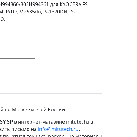
H994360/302H994361 для KYOCERA FS-
MFP/DP, M2535dn,FS-1370DN,FS-
D.
й по Москве и всей России.
SY SP
в интернет-магазине mitutech.ru,
авить письмо на
info@mitutech.ru
.
т печатная техника, расходные материалы