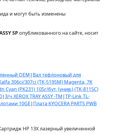
вида и могут быть изменены
ASSY SP
опубликованного на сайте, носит
овленный OEM
|
Вал тефлоновый для
alfa 306ci/307ci (TK-5195M) Magenta, 7K
Cyan (PK231) 105г/бут, (унив.) (TK-8115C)
0
|
З/ч XEROX TRAY ASSY -TM
|
TP-Link TL-
слотами 10GE
|
Плата KYOCERA PARTS PWB