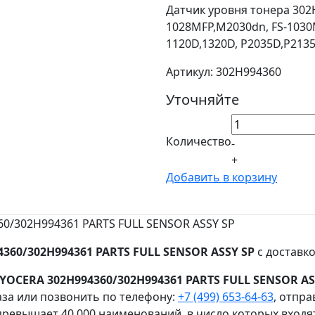
Датчик уровня тонера 302
1028MFP,M2030dn, FS-1030
1120D,1320D, P2035D,P2135
Артикул: 302H994360
Уточняйте
Количество
-
+
Добавить в корзину
0/302H994361 PARTS FULL SENSOR ASSY SP
360/302H994361 PARTS FULL SENSOR ASSY SP
с доставко
YOCERA 302H994360/302H994361 PARTS FULL SENSOR AS
за или позвонить по телефону:
+7 (499) 653-64-63
, отпр
ревышает 40 000 наименований, в число которых входя