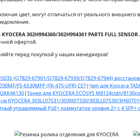
ключая цвет, могут отличаться от реального внешнего 
ведомления.
 KYOCERA 302H994360/302H994361 PARTS FULL SENSOR 
ичной офертой.
няйте перед покупкой у наших менеджеров!
/M5035 (Q7829-67901/Q7829-67939/Q7829-67944) восстан
6030MF/FS-6530MFP (FK-475-UFR) CET
|
Чип для Kyocera TASK
02KK46130
|
Тонер для KYOCERA ECOSYS M8124cidn/8130cidn 
 см KYOCERA 303LL07531/303JX07330/303LL07530/3H60701
тный управляемый PoE+ коммутатор уровня 2+ с 4 SFP+ 