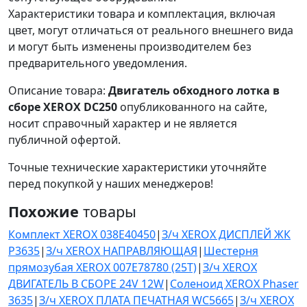
Характеристики товара и комплектация, включая
цвет, могут отличаться от реального внешнего вида
и могут быть изменены производителем без
предварительного уведомления.
Описание товара:
Двигатель обходного лотка в
сборе XEROX DC250
опубликованного на сайте,
носит справочный характер и не является
публичной офертой.
Точные технические характеристики уточняйте
перед покупкой у наших менеджеров!
Похожие
товары
Комплект XEROX 038E40450
|
З/ч XEROX ДИСПЛЕЙ ЖК
Р3635
|
З/ч XEROX НАПРАВЛЯЮЩАЯ
|
Шестерня
прямозубая XEROX 007E78780 (25T)
|
З/ч XEROX
ДВИГАТЕЛЬ В СБОРЕ 24V 12W
|
Соленоид XEROX Phaser
3635
|
З/ч XEROX ПЛАТА ПЕЧАТНАЯ WC5665
|
З/ч XEROX