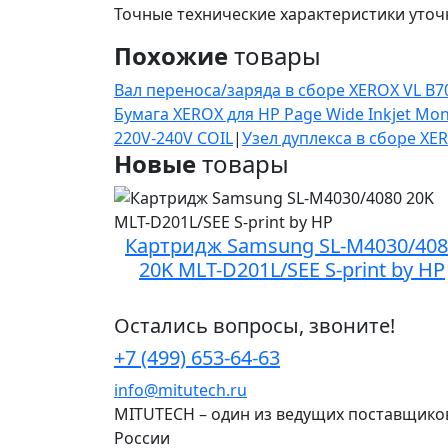
Точные технические характеристики уточ
Похожие
товары
Вал переноса/заряда в сборе XEROX VL B7
Бумага XEROX для HP Page Wide Inkjet Mo
220V-240V COIL
|
Узел дуплекса в сборе X
Новые
товары
Картридж Samsung SL-M4030/408
20K MLT-D201L/SEE S-print by HP
Остались вопросы, звоните!
+7 (499) 653-64-63
info@mitutech.ru
MITUTECH – один из ведущих поставщико
России