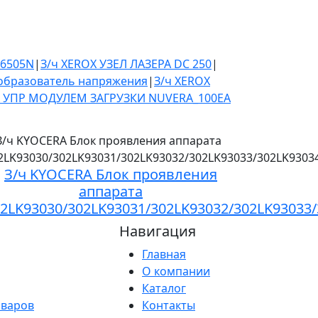
C6505N
|
З/ч XEROX УЗЕЛ ЛАЗЕРА DC 250
|
образователь напряжения
|
З/ч XEROX
А УПР МОДУЛЕМ ЗАГРУЗКИ NUVERA_100EA
З/ч KYOCERA Блок проявления
аппарата
2LK93030/302LK93031/302LK93032/302LK93033
Навигация
Главная
О компании
Каталог
оваров
Контакты