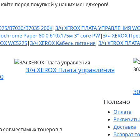
няйте перед покупкой у наших менеджеров!
025/B7030/B7035 200K
|
З/ч XEROX ПЛАТА УПРАВЛЕНИЯ W
nochrome Paper 80 0.610х175м 3" core PW
|
З/ч XEROX Пре
EROX WC5225
|
З/ч XEROX Кабель питания
|
З/ч XEROX ПЛАТ
З/ч XEROX Плата управления
0
30
Полезно
Оплата
Реквизиты
Доставка
в совместимых тонеров в
Возврат т