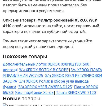
и могут быть изменены производителем без
предварительного уведомления.
Описание товара:
Фильтр озоновый XEROX WCP
4110
опубликованного на сайте, носит справочный
характер и не является публичной офертой.
Точные технические характеристики уточняйте
перед покупкой у наших менеджеров!
Похожие
товары
Дополнительный лоток XEROX 098N02190 (500
листов)
|
З/ч XEROX ЛОТОК В СБОРЕ
|
З/ч XEROX ПЛАТА
УПРАВЛЕНИЯ WC7425
|
З/ч XEROX УЗЕЛ РЕГУЛИРОВКИ
ЗАЗОРА
|
З/ч XEROX Ролик в сборе узла вывода
бумаги
|
З/ч XEROX УЗЕЛ ЛАЗЕРА D125
|
Плата XEROX
65/50
|
Узел подбивки Xerox
|
Плата XEROX WC 7120
Новые
товары