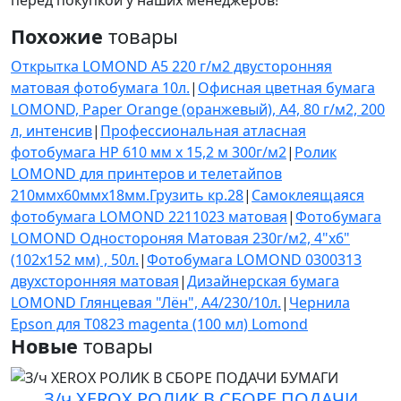
перед покупкой у наших менеджеров!
Похожие
товары
Открытка LOMOND A5 220 г/м2 двусторонняя
матовая фотобумага 10л.
|
Офисная цветная бумага
LOMOND, Paper Orange (оранжевый), A4, 80 г/м2, 200
л, интенсив
|
Профессиональная атласная
фотобумага HP 610 мм x 15,2 м 300г/м2
|
Ролик
LOMOND для принтеров и телетайпов
210ммх60ммх18мм.Грузить кр.28
|
Самоклеящаяся
фотобумага LOMOND 2211023 матовая
|
Фотобумага
LOMOND Одностороняя Матовая 230г/м2, 4"х6"
(102х152 мм) , 50л.
|
Фотобумага LOMOND 0300313
двухсторонняя матовая
|
Дизайнерская бумага
LOMOND Глянцевая "Лён", A4/230/10л.
|
Чернила
Epson для T0823 magenta (100 мл) Lomond
Новые
товары
З/ч XEROX РОЛИК В СБОРЕ ПОДАЧИ