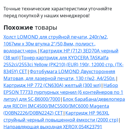
Точные технические характеристики уточняйте
перед покупкой у наших менеджеров!
Похожие
товары
Холст LOMOND для струйной печати, 240г/м2,
1067мм x 30м втулка 2"/50,8мм, полиэст.,
водораст.черн.
|
Картридж HP (712) 3ED70A черный
(38 мл)
|
Тонер-картридж для KYOCERA TASKalfa
2552ci/2553ci Yellow (PK210) (EUR) 190г, 12000 стр. (TK-
8345Y) CET
|
Фотобумага LOMOND Двухсторонняя
Матовая, для лазерной печати, 130 г/м2, A4/250л.
|
Картридж HP 772 (CN630A) желтый (300 мл)
|
Набор
EPSON T7733 пурпурных чернил (6 контейнеров по 1
литру) для SC-B6000/7000
|
Блок барабана/девелопера
для RICOH IMC4500/IMC5500/IMC6000 Magenta
(D0BN2226/D0BN2242) CET
|
Картридж HP 963XL
струйный черный повышенной ёмкости (2000 стр)
|
Направляющая выходная XEROX 054K23791