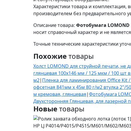
Характеристики товара и комплектация, в
производителем без предварительного у
Описание товара:
Фотобумага LOMOND Од
носит справочный характер и не являетс
Точные технические характеристики уточ
Похожие
товары
Холст LOMOND для струйной печати, не дл
глянцевая 100х146 мм / 125 мкм / 100 шт в
м2
|
Пленка для ламинирования Office Kit /
офсетная 841мм х 45м 80 г/м2 втулка 2"/5
м кремовая, глянцевая
|
Фотобумага LOMON
Двухсторонняя Глянцевая, для лазерной пе
Новые
товары