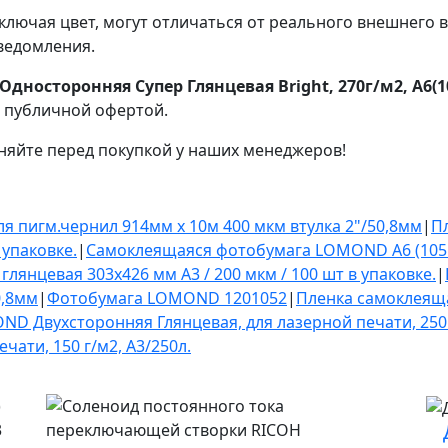
ключая цвет, могут отличаться от реального внешнего 
ведомления.
носторонняя Супер Глянцевая Bright, 270г/м2, A6(1
я публичной офертой.
няйте перед покупкой у наших менеджеров!
я пигм.чернил 914мм х 10м 400 мкм втулка 2"/50,8мм
|
Пл
 упаковке.
|
Самоклеящаяся фотобумага LOMOND A6 (105 х 
 глянцевая 303х426 мм A3 / 200 мкм / 100 шт в упаковке.
|
0,8мм
|
Фотобумага LOMOND 1201052
|
Пленка самоклеяща
D Двухсторонняя Глянцевая, для лазерной печати, 250 
чати, 150 г/м2, A3/250л.