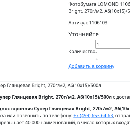
Фотобумага LOMOND 11061
Bright, 270г/м2, A6(10x15)/
Артикул: 1106103
Уточняйте
Количество
-
+
Добавить в корзину
Глянцевая Bright, 270г/м2, A6(10x15)/500л
р Глянцевая Bright, 270г/м2, A6(10x15)/500л
с доста
сторонняя Супер Глянцевая Bright, 270г/м2, A6(10x
за или позвонить по телефону:
+7 (499) 653-64-63
, отпр
ревышает 40 000 наименований, в число которых входя