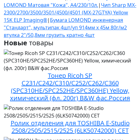
LOMOND Матовая "Кожа", A4/230/10л.
|
Чип Sharp MX-
2300/2700/3500/3501/4500/4501 (MX-27GTYA) Yellow
15K ELP Imaging®
|
Бумага LOMOND инженерная
"Стандарт", мультипак 4шт/уп 914мм х 45м 80г/м2
втулка 2"/50,8мм грузить кратно 4шт
Новые
товары
Тонер Ricoh SP
C231/C242/C310/C252/C262/C360
(SPC310HE/SPC252HE/SPC360HE) Yellow,
химический (фл. 200г) B&W фас.Россия
Ролик отделения для TOSHIBA E-Studio
2508/2505/2515/2525 (6LK50742000) CET