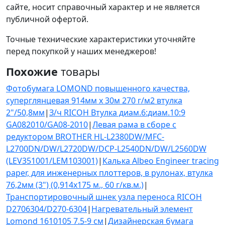
сайте, носит справочный характер и не является
публичной офертой.
Точные технические характеристики уточняйте
перед покупкой у наших менеджеров!
Похожие
товары
Фотобумага LOMOND повышенного качества,
суперглянцевая 914мм х 30м 270 г/м2 втулка
2"/50,8мм
|
З/ч RICOH Втулка диам.6:диам.10:9
GA082010/GA08-2010
|
Левая рама в сборе с
редуктором BROTHER HL-L2380DW/MFC-
L2700DN/DW/L2720DW/DCP-L2540DN/DW/L2560DW
(LEV351001/LEM103001)
|
Калька Albeo Engineer tracing
paper, для инженерных плоттеров, в рулонах, втулка
76,2мм (3") (0,914х175 м., 60 г/кв.м.)
|
Транспортировочный шнек узла переноса RICOH
D2706304/D270-6304
|
Нагревательный элемент
Lomond 1610105 7.5-9 см
|
Дизайнерская бумага