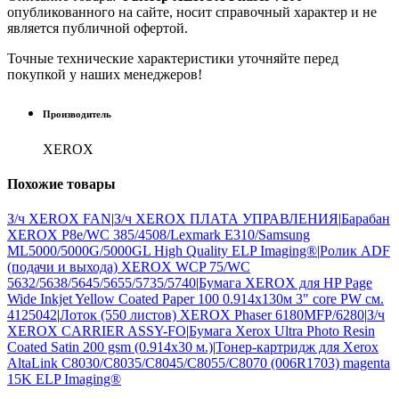
опубликованного на сайте, носит справочный характер и не
является публичной офертой.
Точные технические характеристики уточняйте перед
покупкой у наших менеджеров!
Производитель
XEROX
Похожие
товары
З/ч XEROX FAN
|
З/ч XEROX ПЛАТА УПРАВЛЕНИЯ
|
Барабан
XEROX P8e/WC 385/4508/Lexmark E310/Samsung
ML5000/5000G/5000GL High Quality ELP Imaging®
|
Ролик ADF
(подачи и выхода) XEROX WCP 75/WC
5632/5638/5645/5655/5735/5740
|
Бумага XEROX для HP Page
Wide Inkjet Yellow Coated Paper 100 0.914х130м 3" core PW см.
4125042
|
Лоток (550 листов) XEROX Phaser 6180MFP/6280
|
З/ч
XEROX CARRIER ASSY-FO
|
Бумага Xerox Ultra Photo Resin
Coated Satin 200 gsm (0.914х30 м.)
|
Тонер-картридж для Xerox
AltaLink C8030/C8035/C8045/C8055/C8070 (006R1703) magenta
15K ELP Imaging®