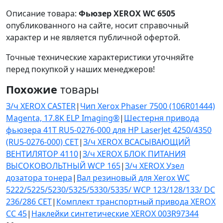
Описание товара:
Фьюзер XEROX WC 6505
опубликованного на сайте, носит справочный
характер и не является публичной офертой.
Точные технические характеристики уточняйте
перед покупкой у наших менеджеров!
Похожие
товары
З/ч XEROX CASTER
|
Чип Xerox Phaser 7500 (106R01444)
Magenta, 17.8K ELP Imaging®
|
Шестерня привода
фьюзера 41T RU5-0276-000 для HP LaserJet 4250/4350
(RU5-0276-000) CET
|
З/ч XEROX ВСАСЫВАЮЩИЙ
ВЕНТИЛЯТОР 4110
|
З/ч XEROX БЛОК ПИТАНИЯ
ВЫСОКОВОЛЬТНЫЙ WCP 165
|
З/ч XEROX Узел
дозатора тонера
|
Вал резиновый для Xerox WC
5222/5225/5230/5325/5330/5335/ WCP 123/128/133/ DC
236/286 CET
|
Комплект транспортный привода XEROX
CC 45
|
Наклейки синтетические XEROX 003R97344