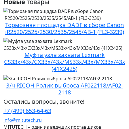
Новые
товары
Тормозная площадка DADF в сборе Canon
iR2520/2525/2530/2535/2545/AB-1 (FL3-3239)
Муфта узла захвата Lexmark
CS33x/43x/CX33x/43x/MS33x/43x/MX33x/43x
(41X2425)
З/ч RICOH Ролик выброса AF022118/AF02-
2118
Остались вопросы, звоните!
+7 (499) 653-64-63
info@mitutech.ru
MITUTECH – один из ведущих поставщиков