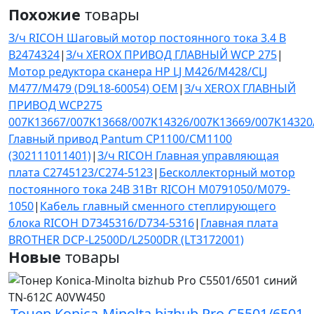
Похожие
товары
З/ч RICOH Шаговый мотор постоянного тока 3.4 В
B2474324
|
З/ч XEROX ПРИВОД ГЛАВНЫЙ WCP 275
|
Мотор редуктора сканера HP LJ M426/M428/CLJ
M477/M479 (D9L18-60054) OEM
|
З/ч XEROX ГЛАВНЫЙ
ПРИВОД WCP275
007K13667/007K13668/007K14326/007K13669/007K14320
Главный привод Pantum CP1100/CM1100
(302111011401)
|
З/ч RICOH Главная управляющая
плата C2745123/C274-5123
|
Бесколлекторный мотор
постоянного тока 24В 31Вт RICOH M0791050/M079-
1050
|
Кабель главный сменного степлирующего
блока RICOH D7345316/D734-5316
|
Главная плата
BROTHER DCP-L2500D/L2500DR (LT3172001)
Новые
товары
Тонер Konica-Minolta bizhub Pro C5501/6501