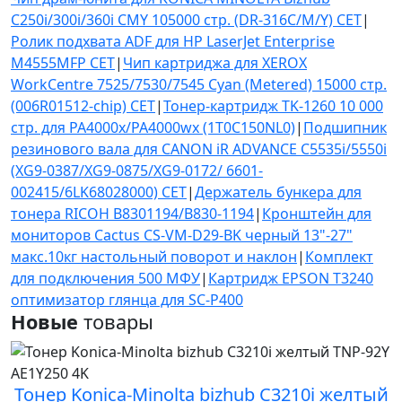
C250i/300i/360i CMY 105000 стр. (DR-316C/M/Y) CET
|
Ролик подхвата ADF для HP LaserJet Enterprise
M4555MFP CET
|
Чип картриджа для XEROX
WorkCentre 7525/7530/7545 Cyan (Metered) 15000 стр.
(006R01512-chip) CET
|
Тонер-картридж TK-1260 10 000
стр. для PA4000x/PA4000wx (1T0C150NL0)
|
Подшипник
резинового вала для CANON iR ADVANCE C5535i/5550i
(XG9-0387/XG9-0875/XG9-0172/ 6601-
002415/6LK68028000) CET
|
Держатель бункера для
тонера RICOH B8301194/B830-1194
|
Кронштейн для
мониторов Cactus CS-VM-D29-BK черный 13"-27"
макс.10кг настольный поворот и наклон
|
Комплект
для подключения 500 МФУ
|
Картридж EPSON T3240
оптимизатор глянца для SC-P400
Новые
товары
Тонер Konica-Minolta bizhub C3210i желтый